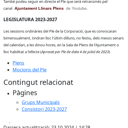
També podeu seguir en directe el Ple que serà retransmès pel
canal
.
Ajuntament Llinars Plens
de Youtube
LEGISLATURA 2023-2027
Les sessions ordinàries del Ple de la Corporació, que es convocaran
bimensualment, tindran lloc l'últim dilluns, no festiu, dels mesos senars
del calendari, a les dinou hores, en la Sala de Plens de l'Ajuntament o
lloc habilitat a l'efecte (
Aprovat per Ple de data 4 de juliol de 2023
)
Plens
Mocions del Ple
Contingut relacionat
Pàgines
Grups Municipals
Consistori 2023-2027
Facebook
X
Darrera actualització: 23.10.2024 | 14:28