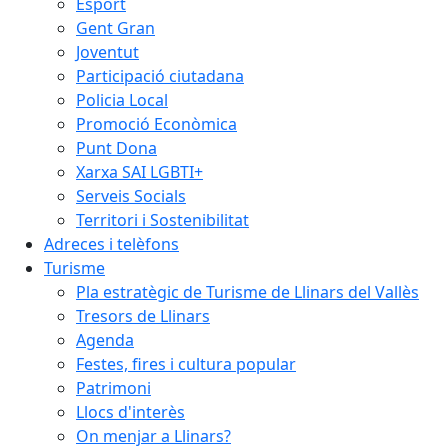
Esport
Gent Gran
Joventut
Participació ciutadana
Policia Local
Promoció Econòmica
Punt Dona
Xarxa SAI LGBTI+
Serveis Socials
Territori i Sostenibilitat
Adreces i telèfons
Turisme
Pla estratègic de Turisme de Llinars del Vallès
Tresors de Llinars
Agenda
Festes, fires i cultura popular
Patrimoni
Llocs d'interès
On menjar a Llinars?