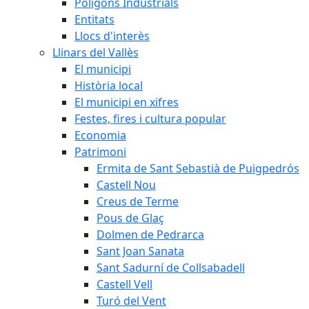
Polígons Industrials
Entitats
Llocs d'interès
Llinars del Vallès
El municipi
Història local
El municipi en xifres
Festes, fires i cultura popular
Economia
Patrimoni
Ermita de Sant Sebastià de Puigpedrós
Castell Nou
Creus de Terme
Pous de Glaç
Dolmen de Pedrarca
Sant Joan Sanata
Sant Sadurní de Collsabadell
Castell Vell
Turó del Vent