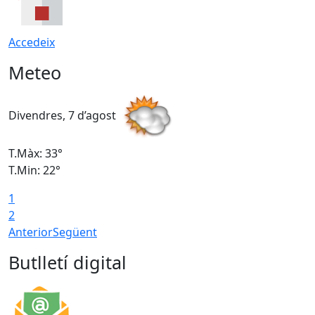
Accedeix
Meteo
Divendres, 7 d’agost
D
T.Màx: 33°
T
T.Min: 22°
T
1
2
Anterior
Següent
Butlletí digital