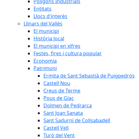
Polígons Industrials
Entitats
Llocs d'interès
Llinars del Vallès
El municipi
Història local
El municipi en xifres
Festes, fires i cultura popular
Economia
Patrimoni
Ermita de Sant Sebastià de Puigpedrós
Castell Nou
Creus de Terme
Pous de Glaç
Dolmen de Pedrarca
Sant Joan Sanata
Sant Sadurní de Collsabadell
Castell Vell
Turó del Vent