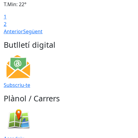
T.Min: 22°
T
1
2
Anterior
Següent
Butlletí digital
Subscriu-te
Plànol / Carrers