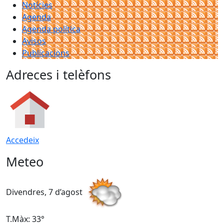
Notícies
Agenda
Agenda política
Avisos
Publicacions
Adreces i telèfons
Accedeix
Meteo
Divendres, 7 d’agost
D
T.Màx: 33°
T