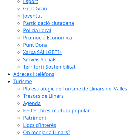
Esport
Gent Gran
Joventut
Participació ciutadana
Policia Local
Promoció Econòmica
Punt Dona
Xarxa SAI LGBTI+
Serveis Socials
Territori i Sostenibilitat
Adreces i telèfons
Turisme
Pla estratègic de Turisme de Llinars del Vallès
Tresors de Llinars
Agenda
Festes, fires i cultura popular
Patrimoni
Llocs d'interès
On menjar a Llinars?