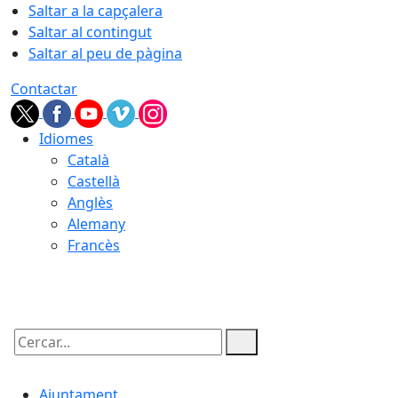
Saltar a la capçalera
Saltar al contingut
Saltar al peu de pàgina
Contactar
Idiomes
Català
Castellà
Anglès
Alemany
Francès
08.08.2026 | 05:18
Cercar:
Ajuntament