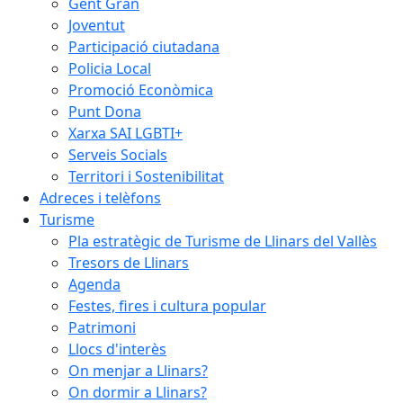
Gent Gran
Joventut
Participació ciutadana
Policia Local
Promoció Econòmica
Punt Dona
Xarxa SAI LGBTI+
Serveis Socials
Territori i Sostenibilitat
Adreces i telèfons
Turisme
Pla estratègic de Turisme de Llinars del Vallès
Tresors de Llinars
Agenda
Festes, fires i cultura popular
Patrimoni
Llocs d'interès
On menjar a Llinars?
On dormir a Llinars?