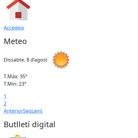
Accedeix
Meteo
Dissabte, 8 d’agost
D
T.Màx: 35°
T
T.Min: 23°
T
1
2
Anterior
Següent
Butlletí digital