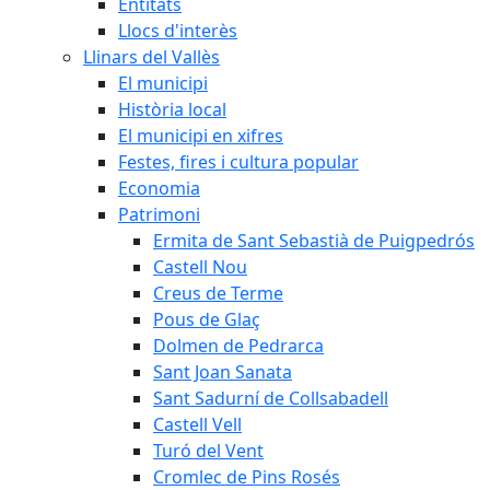
Entitats
Llocs d'interès
Llinars del Vallès
El municipi
Història local
El municipi en xifres
Festes, fires i cultura popular
Economia
Patrimoni
Ermita de Sant Sebastià de Puigpedrós
Castell Nou
Creus de Terme
Pous de Glaç
Dolmen de Pedrarca
Sant Joan Sanata
Sant Sadurní de Collsabadell
Castell Vell
Turó del Vent
Cromlec de Pins Rosés