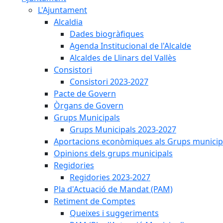
L'Ajuntament
Alcaldia
Dades biogràfiques
Agenda Institucional de l'Alcalde
Alcaldes de Llinars del Vallès
Consistori
Consistori 2023-2027
Pacte de Govern
Òrgans de Govern
Grups Municipals
Grups Municipals 2023-2027
Aportacions econòmiques als Grups municip
Opinions dels grups municipals
Regidories
Regidories 2023-2027
Pla d'Actuació de Mandat (PAM)
Retiment de Comptes
Queixes i suggeriments