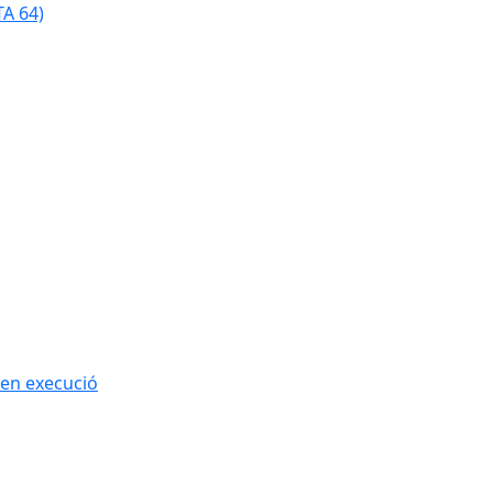
TA 64)
 en execució