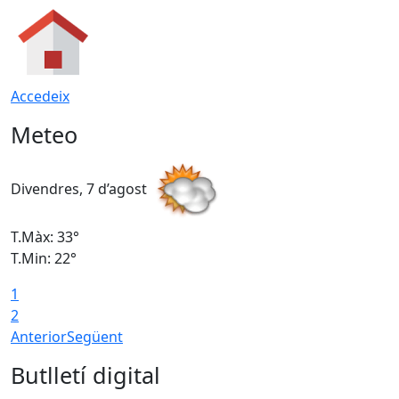
Accedeix
Meteo
Divendres, 7 d’agost
D
T.Màx: 33°
T
T.Min: 22°
T
1
2
Anterior
Següent
Butlletí digital