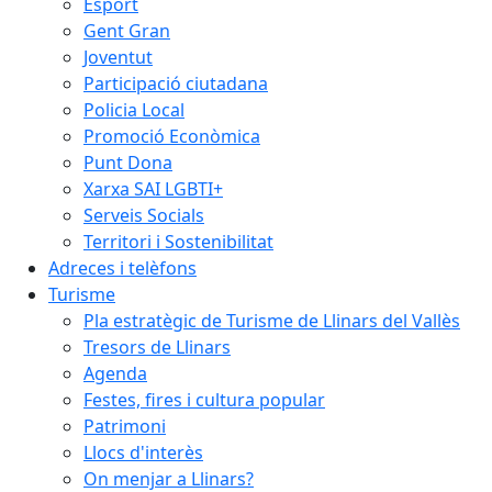
Esport
Gent Gran
Joventut
Participació ciutadana
Policia Local
Promoció Econòmica
Punt Dona
Xarxa SAI LGBTI+
Serveis Socials
Territori i Sostenibilitat
Adreces i telèfons
Turisme
Pla estratègic de Turisme de Llinars del Vallès
Tresors de Llinars
Agenda
Festes, fires i cultura popular
Patrimoni
Llocs d'interès
On menjar a Llinars?