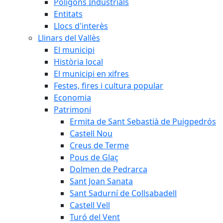
Polígons Industrials
Entitats
Llocs d'interès
Llinars del Vallès
El municipi
Història local
El municipi en xifres
Festes, fires i cultura popular
Economia
Patrimoni
Ermita de Sant Sebastià de Puigpedrós
Castell Nou
Creus de Terme
Pous de Glaç
Dolmen de Pedrarca
Sant Joan Sanata
Sant Sadurní de Collsabadell
Castell Vell
Turó del Vent