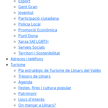
Esport
Gent Gran
Joventut
Participació ciutadana
Policia Local
Promoció Econòmica
Punt Dona
Xarxa SAI LGBTI+
Serveis Socials
Territori i Sostenibilitat
Adreces i telèfons
Turisme
Pla estratègic de Turisme de Llinars del Vallès
Tresors de Llinars
Agenda
Festes, fires i cultura popular
Patrimoni
Llocs d'interès
On menjar a Llinars?