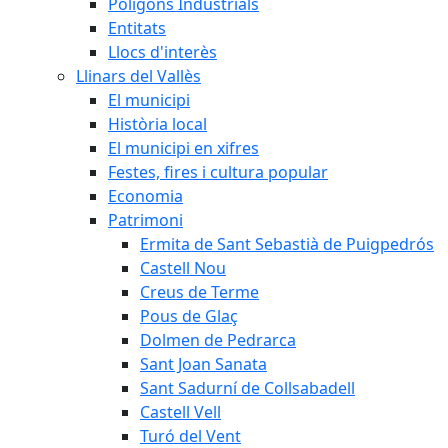
Polígons Industrials
Entitats
Llocs d'interès
Llinars del Vallès
El municipi
Història local
El municipi en xifres
Festes, fires i cultura popular
Economia
Patrimoni
Ermita de Sant Sebastià de Puigpedrós
Castell Nou
Creus de Terme
Pous de Glaç
Dolmen de Pedrarca
Sant Joan Sanata
Sant Sadurní de Collsabadell
Castell Vell
Turó del Vent