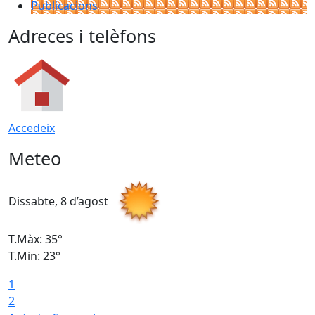
Publicacions
Adreces i telèfons
Accedeix
Meteo
Dissabte, 8 d’agost
D
T.Màx: 35°
T
T.Min: 23°
T
1
2