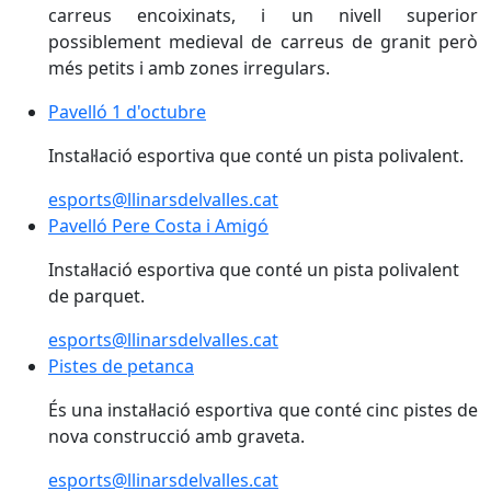
carreus encoixinats, i un nivell superior
possiblement medieval de carreus de granit però
més petits i amb zones irregulars.
Pavelló 1 d'octubre
Pavelló 1 d'octubre
Instal·lació esportiva que conté un pista polivalent.
esports@llinarsdelvalles.cat
Pavelló Pere Costa i Amigó
Pavelló Pere Costa i Amigó
Instal·lació esportiva que conté un pista polivalent
de parquet.
esports@llinarsdelvalles.cat
Pistes de petanca
Pistes de petanca
És una instal·lació esportiva que conté cinc pistes de
nova construcció amb graveta.
esports@llinarsdelvalles.cat