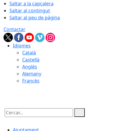
Saltar a la capçalera
Saltar al contingut
Saltar al peu de pàgina
Contactar
Idiomes
Català
Castellà
Anglès
Alemany
Francès
06.08.2026 | 14:57
Cercar:
Ajuntament