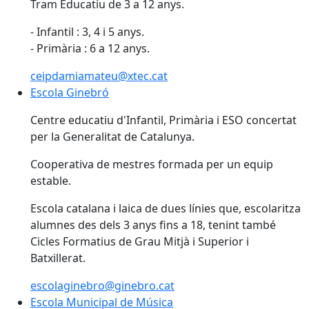
Tram Educatiu de 3 a 12 anys.
- Infantil : 3, 4 i 5 anys.
- Primària : 6 a 12 anys.
ceipdamiamateu@xtec.cat
Escola Ginebró
Escola Ginebró
Centre educatiu d'Infantil, Primària i ESO concertat
per la Generalitat de Catalunya.
Cooperativa de mestres formada per un equip
estable.
Escola catalana i laica de dues línies que, escolaritza
alumnes des dels 3 anys fins a 18, tenint també
Cicles Formatius de Grau Mitjà i Superior i
Batxillerat.
escolaginebro@ginebro.cat
Escola Municipal de Música
Escola Municipal de Música