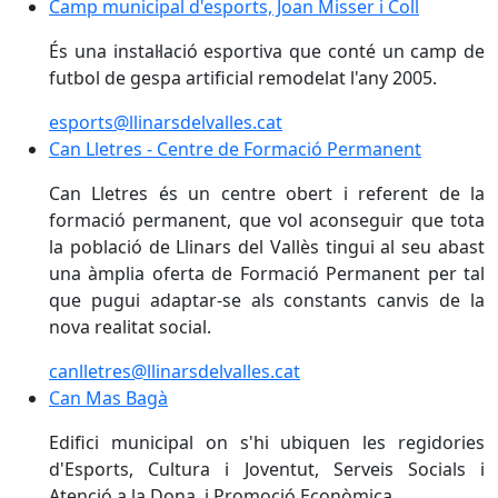
Camp municipal d'esports, Joan Misser i Coll
Camp municipal d'esports, Joan Misser i Coll
És una instal·lació esportiva que conté un camp de
futbol de gespa artificial remodelat l'any 2005.
esports@llinarsdelvalles.cat
Can Lletres - Centre de Formació Permanent
Can Lletres - Centre de Formació Permanent
Can Lletres és un centre obert i referent de la
formació permanent, que vol aconseguir que tota
la població de Llinars del Vallès tingui al seu abast
una àmplia oferta de Formació Permanent per tal
que pugui adaptar-se als constants canvis de la
nova realitat social.
canlletres@llinarsdelvalles.cat
Can Mas Bagà
Can Mas Bagà
Edifici municipal on s'hi ubiquen les regidories
d'Esports, Cultura i Joventut, Serveis Socials i
Atenció a la Dona, i Promoció Econòmica.