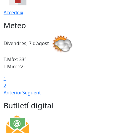
Accedeix
Meteo
Divendres, 7 d’agost
D
T.Màx: 33°
T
T.Min: 22°
T
1
2
Anterior
Següent
Butlletí digital