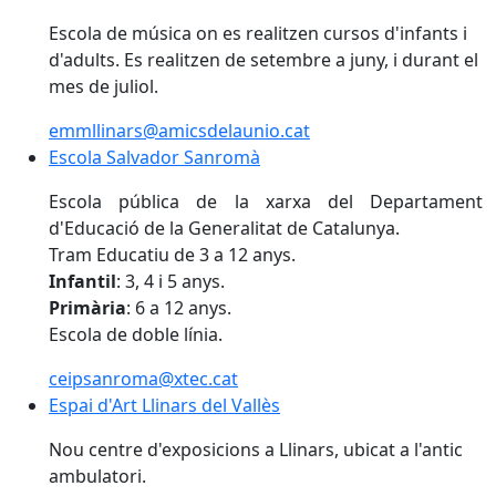
Escola de música on es realitzen cursos d'infants i
d'adults. Es realitzen de setembre a juny, i durant el
mes de juliol.
emmllinars@amicsdelaunio.cat
Escola Salvador Sanromà
Escola Salvador Sanromà
Escola pública de la xarxa del Departament
d'Educació de la Generalitat de Catalunya.
Tram Educatiu de 3 a 12 anys.
Infantil
: 3, 4 i 5 anys.
Primària
: 6 a 12 anys.
Escola de doble línia.
ceipsanroma@xtec.cat
Espai d'Art Llinars del Vallès
Espai d'Art Llinars del Vallès
Nou centre d'exposicions a Llinars, ubicat a l'antic
ambulatori.