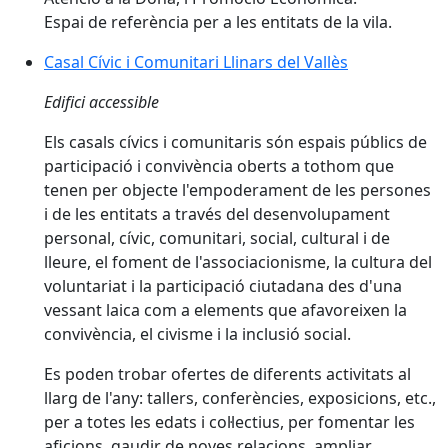
Espai de referència per a les entitats de la vila.
Casal Cívic i Comunitari Llinars del Vallès
Casal Cívic i Comunitari Llinars del Vallès
Edifici accessible
Els casals cívics i comunitaris són espais públics de
participació i convivència oberts a tothom que
tenen per objecte l'empoderament de les persones
i de les entitats a través del desenvolupament
personal, cívic, comunitari, social, cultural i de
lleure, el foment de l'associacionisme, la cultura del
voluntariat i la participació ciutadana des d'una
vessant laica com a elements que afavoreixen la
convivència, el civisme i la inclusió social.
Es poden trobar ofertes de diferents activitats al
llarg de l'any: tallers, conferències, exposicions, etc.,
per a totes les edats i col·lectius, per fomentar les
aficions, gaudir de noves relacions, ampliar