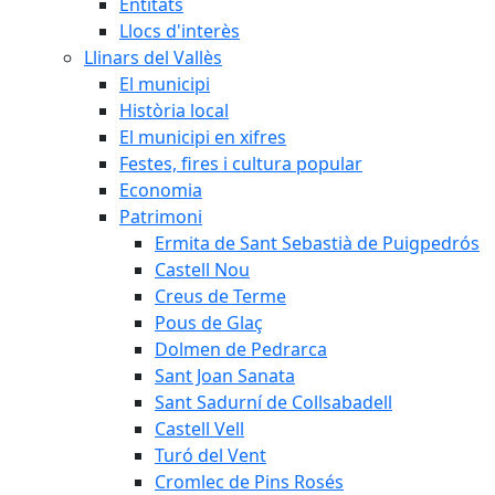
Entitats
Llocs d'interès
Llinars del Vallès
El municipi
Història local
El municipi en xifres
Festes, fires i cultura popular
Economia
Patrimoni
Ermita de Sant Sebastià de Puigpedrós
Castell Nou
Creus de Terme
Pous de Glaç
Dolmen de Pedrarca
Sant Joan Sanata
Sant Sadurní de Collsabadell
Castell Vell
Turó del Vent
Cromlec de Pins Rosés