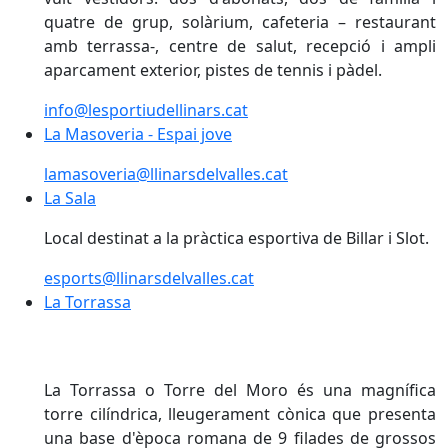
quatre de grup, solàrium, cafeteria – restaurant
amb terrassa-, centre de salut, recepció i ampli
aparcament exterior, pistes de tennis i pàdel.
info@lesportiudellinars.cat
La Masoveria - Espai jove
La Masoveria - Espai jove
lamasoveria@llinarsdelvalles.cat
La Sala
Local destinat a la pràctica esportiva de Billar i Slot.
esports@llinarsdelvalles.cat
La Torrassa
La Torrassa
La Torrassa o Torre del Moro és una magnífica
torre cilíndrica, lleugerament cònica que presenta
una base d'època romana de 9 filades de grossos