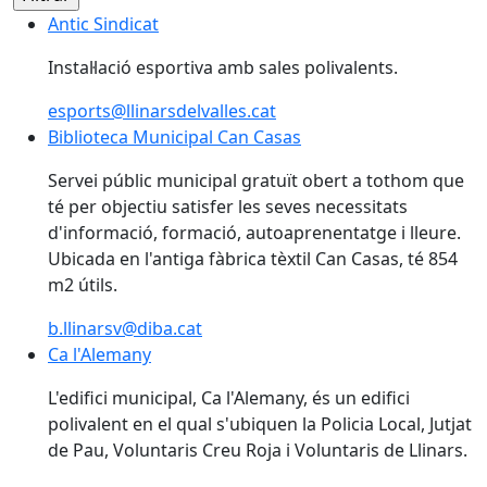
Antic Sindicat
Instal·lació esportiva amb sales polivalents.
esports@llinarsdelvalles.cat
Biblioteca Municipal Can Casas
Biblioteca Municipal Can Casas
Servei públic municipal gratuït obert a tothom que
té per objectiu satisfer les seves necessitats
d'informació, formació, autoaprenentatge i lleure.
Ubicada en l'antiga fàbrica tèxtil Can Casas, té 854
m2 útils.
b.llinarsv@diba.cat
Ca l'Alemany
Ca l'Alemany
L'edifici municipal, Ca l'Alemany, és un edifici
polivalent en el qual s'ubiquen la Policia Local, Jutjat
de Pau, Voluntaris Creu Roja i Voluntaris de Llinars.