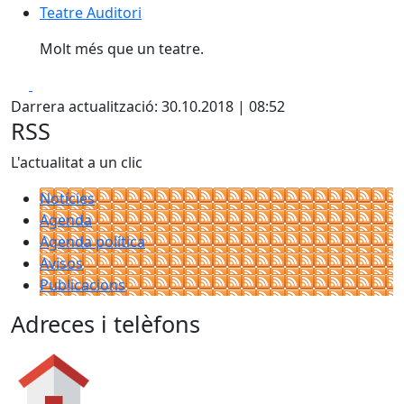
Teatre Auditori
Teatre Auditori
Molt més que un teatre.
Facebook
X
Darrera actualització: 30.10.2018 | 08:52
RSS
L'actualitat a un clic
Notícies
Agenda
Agenda política
Avisos
Publicacions
Adreces i telèfons