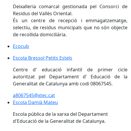
Deixalleria comarcal gestionada pel Consorci de
Residus del Vallès Oriental.
És un centre de recepció i emmagatzematge,
selectiu, de residus municipals que no són objecte
de recollida domiciliària.
Ecocub
Ecocub
Escola Bressol Petits Estels
Escola Bressol Petits Estels
Centre d' educació infantil de primer cicle
autoritzat pel Departament d' Educació de la
Generalitat de Catalunya amb codi 08067545.
a8067545@xtec.cat
Escola Damià Mateu
Escola Damià Mateu
Escola pública de la xarxa del Departament
d'Educació de la Generalitat de Catalunya.