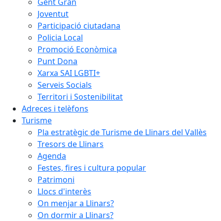
Gent Gran
Joventut
Participació ciutadana
Policia Local
Promoció Econòmica
Punt Dona
Xarxa SAI LGBTI+
Serveis Socials
Territori i Sostenibilitat
Adreces i telèfons
Turisme
Pla estratègic de Turisme de Llinars del Vallès
Tresors de Llinars
Agenda
Festes, fires i cultura popular
Patrimoni
Llocs d'interès
On menjar a Llinars?
On dormir a Llinars?