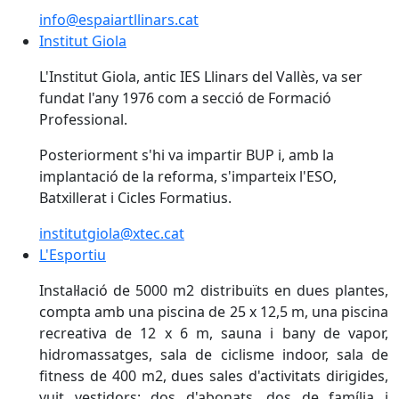
info@espaiartllinars.cat
Institut Giola
Institut Giola
L'Institut Giola, antic IES Llinars del Vallès, va ser
fundat l'any 1976 com a secció de Formació
Professional.
Posteriorment s'hi va impartir BUP i, amb la
implantació de la reforma, s'imparteix l'ESO,
Batxillerat i Cicles Formatius.
institutgiola@xtec.cat
L'Esportiu
L'Esportiu
Instal·lació de 5000 m2 distribuïts en dues plantes,
compta amb una piscina de 25 x 12,5 m, una piscina
recreativa de 12 x 6 m, sauna i bany de vapor,
hidromassatges, sala de ciclisme indoor, sala de
fitness de 400 m2, dues sales d'activitats dirigides,
vuit vestidors: dos d'abonats, dos de família i