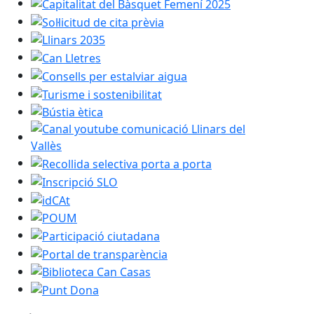
Capitalitat del Bàsquet Femení 2025
Sol·licitud de cita prèvia
Llinars 2035
Can Lletres
Consells per estalviar aigua
Turisme i sostenibilitat
Bústia ètica
Canal youtube comunicació Llinars del Vallès
Recollida selectiva porta a porta
Inscripció SLO
idCAt
POUM
Participació ciutadana
Portal de transparència
Biblioteca Can Casas
Punt Dona