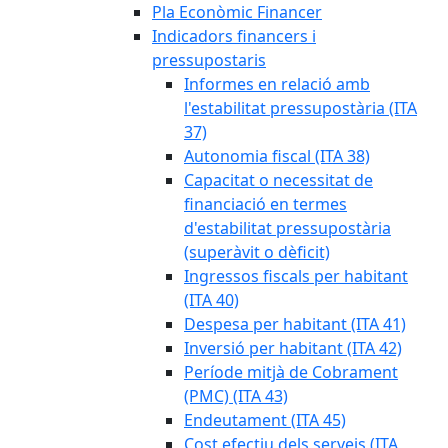
Pla Econòmic Financer
Indicadors financers i
pressupostaris
Informes en relació amb
l'estabilitat pressupostària (ITA
37)
Autonomia fiscal (ITA 38)
Capacitat o necessitat de
financiació en termes
d'estabilitat pressupostària
(superàvit o dèficit)
Ingressos fiscals per habitant
(ITA 40)
Despesa per habitant (ITA 41)
Inversió per habitant (ITA 42)
Període mitjà de Cobrament
(PMC) (ITA 43)
Endeutament (ITA 45)
Cost efectiu dels serveis (ITA