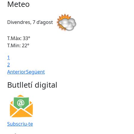
Meteo
Divendres, 7 d’agost
Dis
T.Màx: 33°
T.M
T.Min: 22°
T.M
1
2
Anterior
Següent
Butlletí digital
Subscriu-te