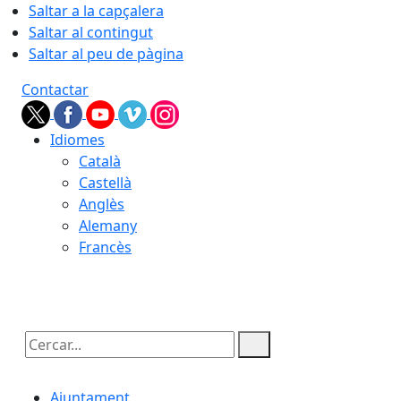
Saltar a la capçalera
Saltar al contingut
Saltar al peu de pàgina
Contactar
Idiomes
Català
Castellà
Anglès
Alemany
Francès
07.08.2026 | 06:22
Cercar:
Ajuntament