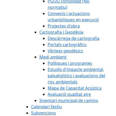
PGOU consolidat (No
normatiu)
Convenis i actuacions
urbanístiques en execució
Projectes d'obra
Cartografia i Geodèsia
Descàrrega de cartografia
Portals cartogràfics
Vèrtexs geodèsics
Medi ambient
Polítiques i programes
Estudis d'impacte ambiental,
paisatgístics i avaluacions del
risc ambientals
Mapa de Capacitat Acústica
Avaluació qualitat aire
Inventari municipal de camins
Calendari festiu
Subvencions