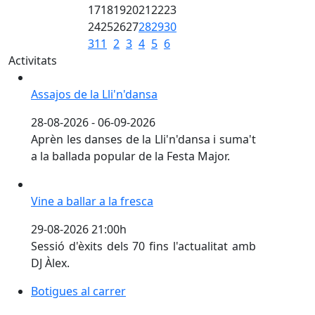
17
18
19
20
21
22
23
24
25
26
27
28
29
30
31
1
2
3
4
5
6
Activitats
Assajos de la Lli'n'dansa
Assajos de la Lli'n'dansa
28-08-2026 - 06-09-2026
Aprèn les danses de la Lli'n'dansa i suma't
a la ballada popular de la Festa Major.
Vine a ballar a la fresca
Vine a ballar a la fresca
29-08-2026 21:00h
Sessió d'èxits dels 70 fins l'actualitat amb
DJ Àlex.
Botigues al carrer