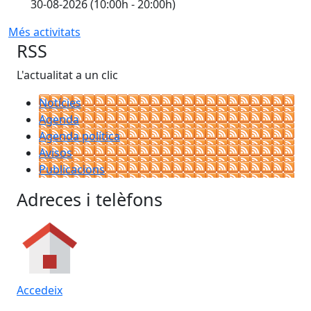
30-08-2026 (10:00h - 20:00h)
Més activitats
RSS
L'actualitat a un clic
Notícies
Agenda
Agenda política
Avisos
Publicacions
Adreces i telèfons
Accedeix