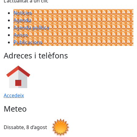
L'actualitat a un clic
Notícies
Agenda
Agenda política
Avisos
Publicacions
Adreces i telèfons
Accedeix
Meteo
Dissabte, 8 d’agost
D