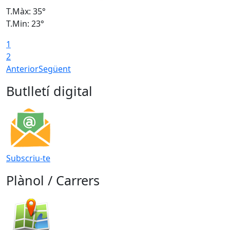
T.Màx: 35°
T
T.Min: 23°
T
1
2
Anterior
Següent
Butlletí digital
Subscriu-te
Plànol / Carrers