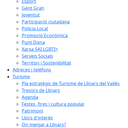
Esport
Gent Gran
Joventut
Participació ciutadana
Policia Local
Promoció Econòmica
Punt Dona
Xarxa SAI LGBTI+
Serveis Socials
Territori i Sostenibilitat
Adreces i telèfons
Turisme
Pla estratègic de Turisme de Llinars del Vallès
Tresors de Llinars
Agenda
Festes, fires i cultura popular
Patrimoni
Llocs d'interès
On menjar a Llinars?