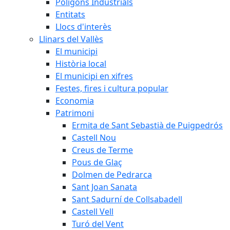
Polígons Industrials
Entitats
Llocs d'interès
Llinars del Vallès
El municipi
Història local
El municipi en xifres
Festes, fires i cultura popular
Economia
Patrimoni
Ermita de Sant Sebastià de Puigpedrós
Castell Nou
Creus de Terme
Pous de Glaç
Dolmen de Pedrarca
Sant Joan Sanata
Sant Sadurní de Collsabadell
Castell Vell
Turó del Vent