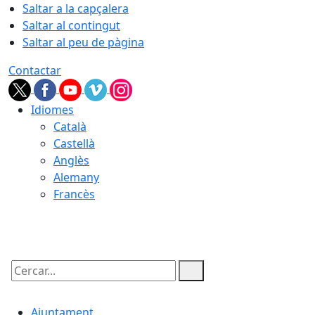
Saltar a la capçalera
Saltar al contingut
Saltar al peu de pàgina
Contactar
Idiomes
Català
Castellà
Anglès
Alemany
Francès
06.08.2026 | 05:56
Cercar:
Ajuntament