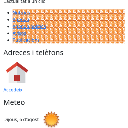
L'actualitat a un clic
Notícies
Agenda
Agenda política
Avisos
Publicacions
Adreces i telèfons
Accedeix
Meteo
Dijous, 6 d’agost
D