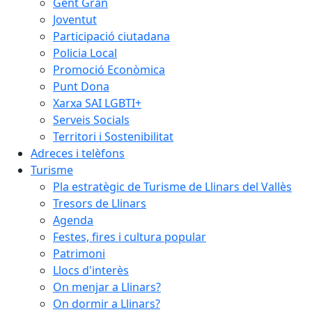
Gent Gran
Joventut
Participació ciutadana
Policia Local
Promoció Econòmica
Punt Dona
Xarxa SAI LGBTI+
Serveis Socials
Territori i Sostenibilitat
Adreces i telèfons
Turisme
Pla estratègic de Turisme de Llinars del Vallès
Tresors de Llinars
Agenda
Festes, fires i cultura popular
Patrimoni
Llocs d'interès
On menjar a Llinars?
On dormir a Llinars?