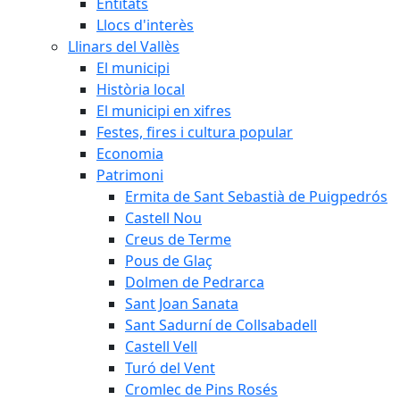
Entitats
Llocs d'interès
Llinars del Vallès
El municipi
Història local
El municipi en xifres
Festes, fires i cultura popular
Economia
Patrimoni
Ermita de Sant Sebastià de Puigpedrós
Castell Nou
Creus de Terme
Pous de Glaç
Dolmen de Pedrarca
Sant Joan Sanata
Sant Sadurní de Collsabadell
Castell Vell
Turó del Vent
Cromlec de Pins Rosés