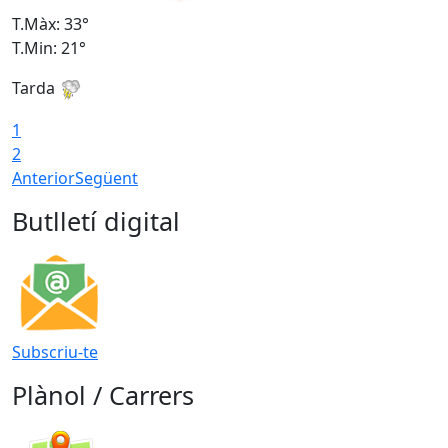
T.Màx: 33°
T
T.Min: 21°
T
Tarda
T
1
2
Anterior
Següent
Butlletí digital
Subscriu-te
Plànol / Carrers