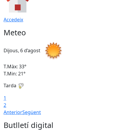
Accedeix
Meteo
Dijous, 6 d’agost
D
T.Màx: 33°
T
T.Min: 21°
T
Tarda
T
1
2
Anterior
Següent
Butlletí digital