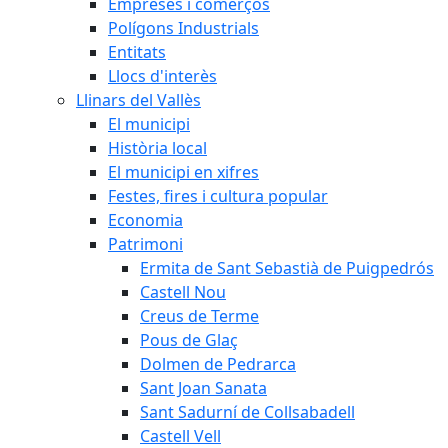
Empreses i comerços
Polígons Industrials
Entitats
Llocs d'interès
Llinars del Vallès
El municipi
Història local
El municipi en xifres
Festes, fires i cultura popular
Economia
Patrimoni
Ermita de Sant Sebastià de Puigpedrós
Castell Nou
Creus de Terme
Pous de Glaç
Dolmen de Pedrarca
Sant Joan Sanata
Sant Sadurní de Collsabadell
Castell Vell