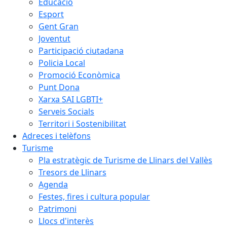
Educació
Esport
Gent Gran
Joventut
Participació ciutadana
Policia Local
Promoció Econòmica
Punt Dona
Xarxa SAI LGBTI+
Serveis Socials
Territori i Sostenibilitat
Adreces i telèfons
Turisme
Pla estratègic de Turisme de Llinars del Vallès
Tresors de Llinars
Agenda
Festes, fires i cultura popular
Patrimoni
Llocs d'interès