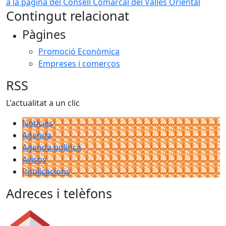
a la pàgina del Consell Comarcal del Vallès Oriental
Contingut relacionat
Pàgines
Promoció Econòmica
Empreses i comerços
RSS
L'actualitat a un clic
Notícies
Agenda
Agenda política
Avisos
Publicacions
Adreces i telèfons