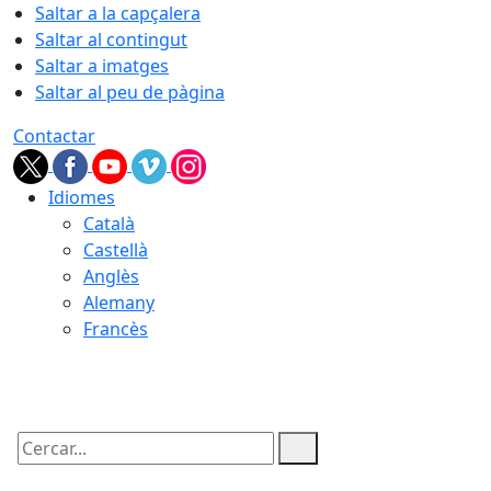
Saltar a la capçalera
Saltar al contingut
Saltar a imatges
Saltar al peu de pàgina
Contactar
Idiomes
Català
Castellà
Anglès
Alemany
Francès
10.08.2026 | 19:20
Cercar: