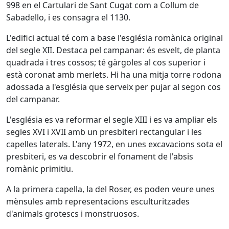
998 en el Cartulari de Sant Cugat com a Collum de
Sabadello, i es consagra el 1130.
L'edifici actual té com a base l'església romànica original
del segle XII. Destaca pel campanar: és esvelt, de planta
quadrada i tres cossos; té gàrgoles al cos superior i
està coronat amb merlets. Hi ha una mitja torre rodona
adossada a l'església que serveix per pujar al segon cos
del campanar.
L'església es va reformar el segle XIII i es va ampliar els
segles XVI i XVII amb un presbiteri rectangular i les
capelles laterals. L'any 1972, en unes excavacions sota el
presbiteri, es va descobrir el fonament de l'absis
romànic primitiu.
A la primera capella, la del Roser, es poden veure unes
mènsules amb representacions esculturitzades
d'animals grotescs i monstruosos.