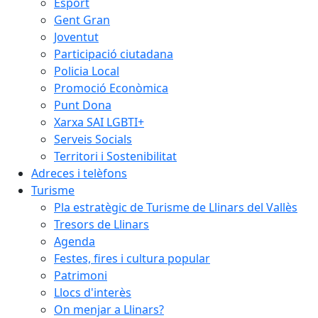
Esport
Gent Gran
Joventut
Participació ciutadana
Policia Local
Promoció Econòmica
Punt Dona
Xarxa SAI LGBTI+
Serveis Socials
Territori i Sostenibilitat
Adreces i telèfons
Turisme
Pla estratègic de Turisme de Llinars del Vallès
Tresors de Llinars
Agenda
Festes, fires i cultura popular
Patrimoni
Llocs d'interès
On menjar a Llinars?