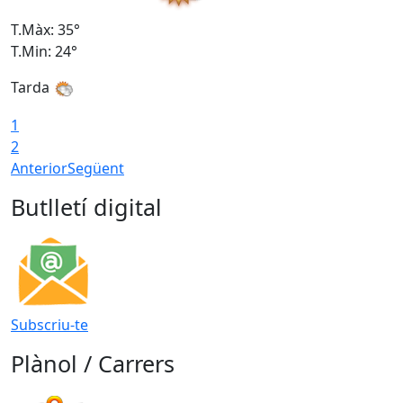
T.Màx: 35°
T
T.Min: 24°
T
Tarda
T
1
2
Anterior
Següent
Butlletí digital
Subscriu-te
Plànol / Carrers