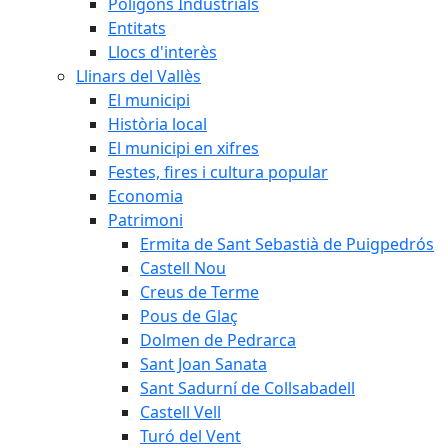
Polígons Industrials
Entitats
Llocs d'interès
Llinars del Vallès
El municipi
Història local
El municipi en xifres
Festes, fires i cultura popular
Economia
Patrimoni
Ermita de Sant Sebastià de Puigpedrós
Castell Nou
Creus de Terme
Pous de Glaç
Dolmen de Pedrarca
Sant Joan Sanata
Sant Sadurní de Collsabadell
Castell Vell
Turó del Vent