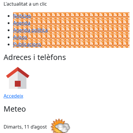
L'actualitat a un clic
Notícies
Agenda
Agenda política
Avisos
Publicacions
Adreces i telèfons
Accedeix
Meteo
Dimarts, 11 d’agost
D