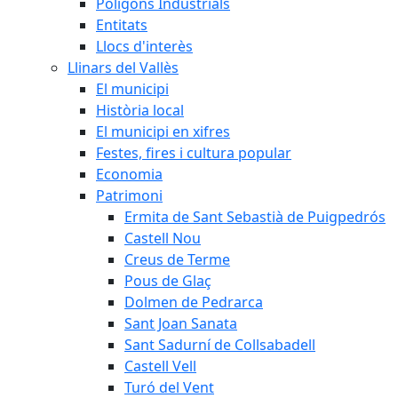
Polígons Industrials
Entitats
Llocs d'interès
Llinars del Vallès
El municipi
Història local
El municipi en xifres
Festes, fires i cultura popular
Economia
Patrimoni
Ermita de Sant Sebastià de Puigpedrós
Castell Nou
Creus de Terme
Pous de Glaç
Dolmen de Pedrarca
Sant Joan Sanata
Sant Sadurní de Collsabadell
Castell Vell
Turó del Vent