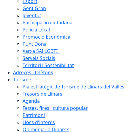
Esport
Gent Gran
Joventut
Participació ciutadana
Policia Local
Promoció Econòmica
Punt Dona
Xarxa SAI LGBTI+
Serveis Socials
Territori i Sostenibilitat
Adreces i telèfons
Turisme
Pla estratègic de Turisme de Llinars del Vallès
Tresors de Llinars
Agenda
Festes, fires i cultura popular
Patrimoni
Llocs d'interès
On menjar a Llinars?