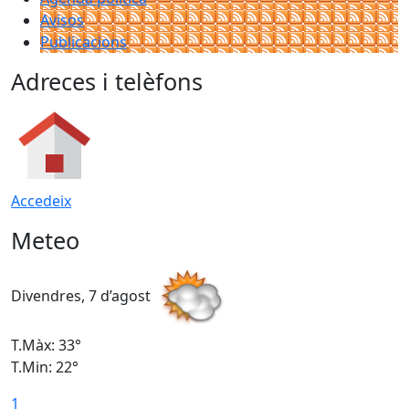
Avisos
Publicacions
Adreces i telèfons
Accedeix
Meteo
Divendres, 7 d’agost
D
T.Màx: 33°
T
T.Min: 22°
T
1