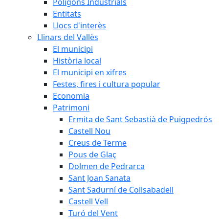
Polígons Industrials
Entitats
Llocs d'interès
Llinars del Vallès
El municipi
Història local
El municipi en xifres
Festes, fires i cultura popular
Economia
Patrimoni
Ermita de Sant Sebastià de Puigpedrós
Castell Nou
Creus de Terme
Pous de Glaç
Dolmen de Pedrarca
Sant Joan Sanata
Sant Sadurní de Collsabadell
Castell Vell
Turó del Vent