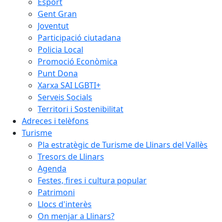
Esport
Gent Gran
Joventut
Participació ciutadana
Policia Local
Promoció Econòmica
Punt Dona
Xarxa SAI LGBTI+
Serveis Socials
Territori i Sostenibilitat
Adreces i telèfons
Turisme
Pla estratègic de Turisme de Llinars del Vallès
Tresors de Llinars
Agenda
Festes, fires i cultura popular
Patrimoni
Llocs d'interès
On menjar a Llinars?