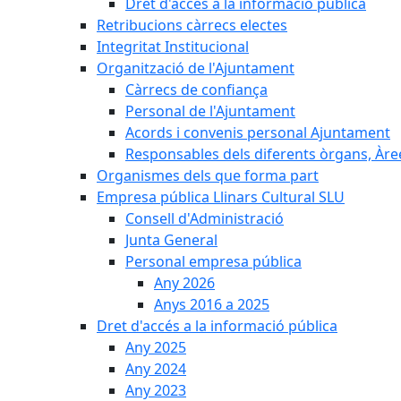
Dret d'accés a la informació pública
Retribucions càrrecs electes
Integritat Institucional
Organització de l'Ajuntament
Càrrecs de confiança
Personal de l'Ajuntament
Acords i convenis personal Ajuntament
Responsables dels diferents òrgans, Àree
Organismes dels que forma part
Empresa pública Llinars Cultural SLU
Consell d'Administració
Junta General
Personal empresa pública
Any 2026
Anys 2016 a 2025
Dret d'accés a la informació pública
Any 2025
Any 2024
Any 2023