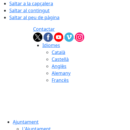
Saltar a la capçalera
Saltar al contingut
Saltar al peu de pàgina
Contactar
Idiomes
Català
Castellà
Anglès
Alemany
Francès
08.08.2026 | 06:25
Ajuntament
L'Ajuntament