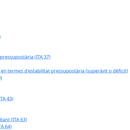
s
 pressupostària (ITA 37)
 en termes d'estabilitat pressupostària (superàvit o dèficit)
)
TA 43)
tant (ITA 63)
TA 64)