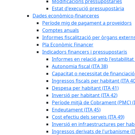
Modificacions pressupostàries
Estat d'execució pressupostària
Dades econòmico-financeres
Període mig de pagament a proveïdors
Comptes anuals
Informes fiscalització per òrgans extern
Pla Econòmic Financer
Indicadors financers i pressupostaris
Informes en relació amb l'estabilitat
Autonomia fiscal (ITA 38)
Capacitat o necessitat de financiació
Ingressos fiscals per habitant (ITA 40
Despesa per habitant (ITA 41)
Inversió per habitant (ITA 42)
Període mitjà de Cobrament (PMC) (I
Endeutament (ITA 45)
Cost efectiu dels serveis (ITA 49)
Inversió en infraestructures per habi
Ingressos derivats de l'urbanisme (I