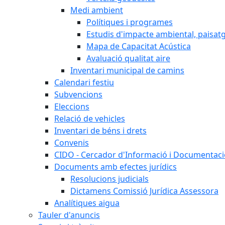
Medi ambient
Polítiques i programes
Estudis d'impacte ambiental, paisatgí
Mapa de Capacitat Acústica
Avaluació qualitat aire
Inventari municipal de camins
Calendari festiu
Subvencions
Eleccions
Relació de vehicles
Inventari de béns i drets
Convenis
CIDO - Cercador d'Informació i Documentació
Documents amb efectes jurídics
Resolucions judicials
Dictamens Comissió Jurídica Assessora
Analítiques aigua
Tauler d'anuncis