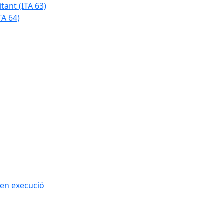
tant (ITA 63)
TA 64)
 en execució