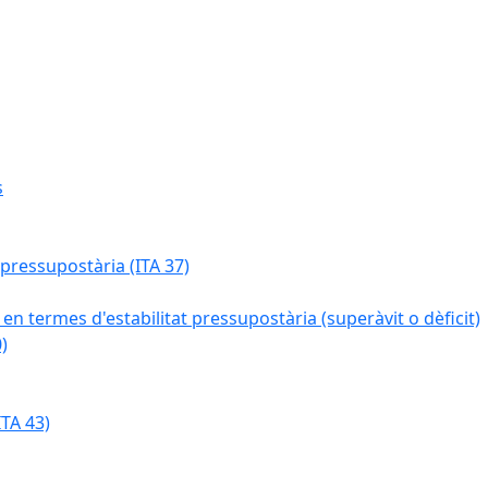
s
 pressupostària (ITA 37)
 en termes d'estabilitat pressupostària (superàvit o dèficit)
)
TA 43)