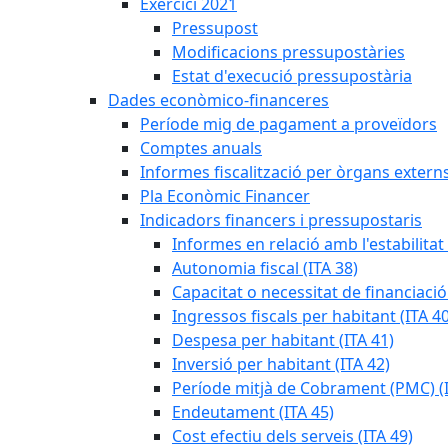
Exercici 2021
Pressupost
Modificacions pressupostàries
Estat d'execució pressupostària
Dades econòmico-financeres
Període mig de pagament a proveïdors
Comptes anuals
Informes fiscalització per òrgans extern
Pla Econòmic Financer
Indicadors financers i pressupostaris
Informes en relació amb l'estabilitat
Autonomia fiscal (ITA 38)
Capacitat o necessitat de financiació
Ingressos fiscals per habitant (ITA 40
Despesa per habitant (ITA 41)
Inversió per habitant (ITA 42)
Període mitjà de Cobrament (PMC) (I
Endeutament (ITA 45)
Cost efectiu dels serveis (ITA 49)