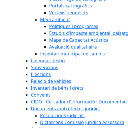
Portals cartogràfics
Vèrtexs geodèsics
Medi ambient
Polítiques i programes
Estudis d'impacte ambiental, paisatgí
Mapa de Capacitat Acústica
Avaluació qualitat aire
Inventari municipal de camins
Calendari festiu
Subvencions
Eleccions
Relació de vehicles
Inventari de béns i drets
Convenis
CIDO - Cercador d'Informació i Documentació
Documents amb efectes jurídics
Resolucions judicials
Dictamens Comissió Jurídica Assessora