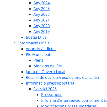
Any 2024
Any 2023
Any 2022
Any 2021
Any 2020
Any 2019
Bústia Ètica
Informació Oficial
Anuncis / edictes
Ple Municipal
Plens
Mocions del Ple
Junta de Govern Local
Relació de decrets/resolucions d'alcaldia
Informació pressupostària
Exercici 2026
Pressupost
Informe d'intervenció compliment Est
Modificacions pressupostàries