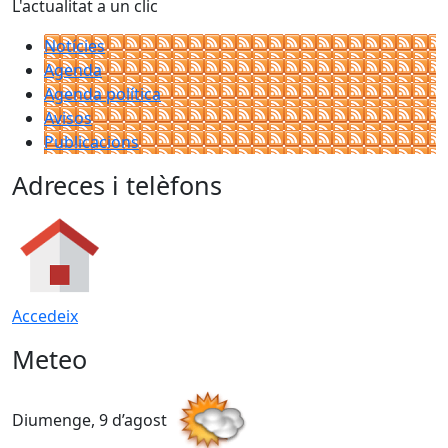
L'actualitat a un clic
Notícies
Agenda
Agenda política
Avisos
Publicacions
Adreces i telèfons
Accedeix
Meteo
Diumenge, 9 d’agost
D