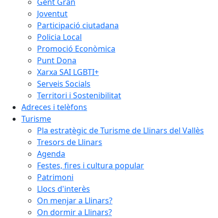
Gent Gran
Joventut
Participació ciutadana
Policia Local
Promoció Econòmica
Punt Dona
Xarxa SAI LGBTI+
Serveis Socials
Territori i Sostenibilitat
Adreces i telèfons
Turisme
Pla estratègic de Turisme de Llinars del Vallès
Tresors de Llinars
Agenda
Festes, fires i cultura popular
Patrimoni
Llocs d'interès
On menjar a Llinars?
On dormir a Llinars?