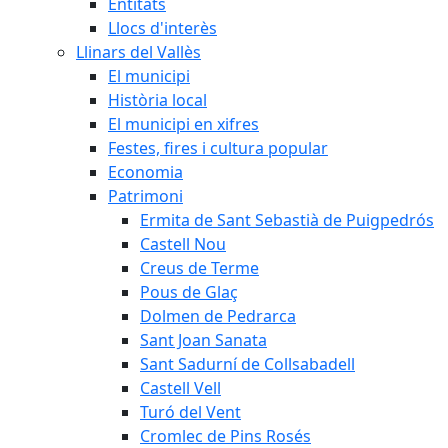
Entitats
Llocs d'interès
Llinars del Vallès
El municipi
Història local
El municipi en xifres
Festes, fires i cultura popular
Economia
Patrimoni
Ermita de Sant Sebastià de Puigpedrós
Castell Nou
Creus de Terme
Pous de Glaç
Dolmen de Pedrarca
Sant Joan Sanata
Sant Sadurní de Collsabadell
Castell Vell
Turó del Vent
Cromlec de Pins Rosés