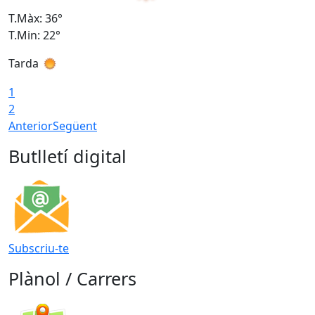
T.Màx: 36°
T
T.Min: 22°
T
Tarda
T
1
2
Anterior
Següent
Butlletí digital
Subscriu-te
Plànol / Carrers