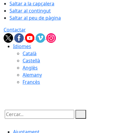
Saltar a la capçalera
Saltar al contingut
Saltar al peu de pàgina
Contactar
Idiomes
Català
Castellà
Anglès
Alemany
Francès
09.08.2026 | 05:55
Cercar:
Ajuntament