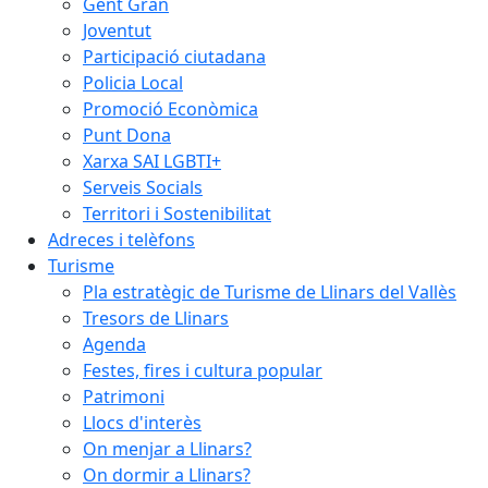
Gent Gran
Joventut
Participació ciutadana
Policia Local
Promoció Econòmica
Punt Dona
Xarxa SAI LGBTI+
Serveis Socials
Territori i Sostenibilitat
Adreces i telèfons
Turisme
Pla estratègic de Turisme de Llinars del Vallès
Tresors de Llinars
Agenda
Festes, fires i cultura popular
Patrimoni
Llocs d'interès
On menjar a Llinars?
On dormir a Llinars?