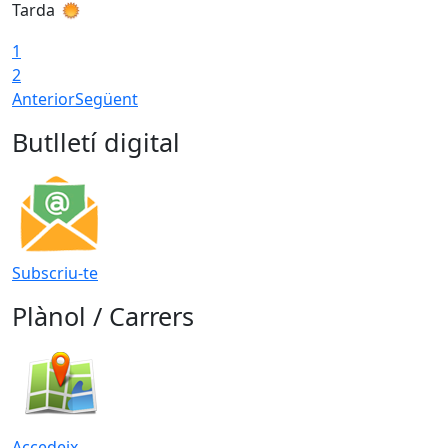
Tarda
T
1
2
Anterior
Següent
Butlletí digital
Subscriu-te
Plànol / Carrers
Accedeix