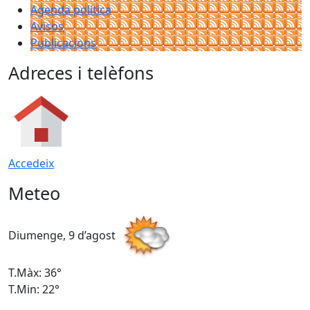
Agenda política
Avisos
Publicacions
Adreces i telèfons
Accedeix
Meteo
Diumenge, 9 d’agost
D
T.Màx: 36°
T
T.Min: 22°
T