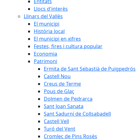
Entitats
Llocs d'interès
Llinars del Vallès
El municipi
Història local
El municipi en xifres
Festes, fires i cultura popular
Economia
Patrimoni
Ermita de Sant Sebastià de Puigpedrós
Castell Nou
Creus de Terme
Pous de Glaç
Dolmen de Pedrarca
Sant Joan Sanata
Sant Sadurní de Collsabadell
Castell Vell
Turó del Vent
Cromlec de Pins Rosés