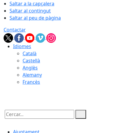
Saltar a la capçalera
Saltar al contingut
Saltar al peu de pàgina
Contactar
Idiomes
Català
Castellà
Anglès
Alemany
Francès
09.08.2026 | 05:33
Cercar:
Ajuntament