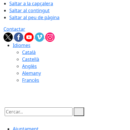
Saltar a la capçalera
Saltar al contingut
Saltar al peu de pàgina
Contactar
Idiomes
Català
Castellà
Anglès
Alemany
Francès
06.08.2026 | 20:46
Cercar:
Ajuntament