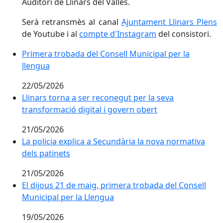
Auditori de Llinars del Vallès.
Serà retransmès al canal
Ajuntament Llinars Plens
de Youtube i al
compte d'Instagram
del consistori.
Primera trobada del Consell Municipal per la llengua
Primera trobada del Consell Municipal per la
llengua
22/05/2026
Llinars torna a ser reconegut per la seva transformaci
Llinars torna a ser reconegut per la seva
transformació digital i govern obert
21/05/2026
La policia explica a Secundària la nova normativa dels
La policia explica a Secundària la nova normativa
dels patinets
21/05/2026
El dijous 21 de maig, primera trobada del Consell Mun
El dijous 21 de maig, primera trobada del Consell
Municipal per la Llengua
19/05/2026