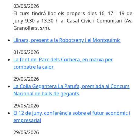
03/06/2026
El curs tindrà lloc els propers dies 16, 17 i 19 de
juny 9.30 a 13.30 h al Casal Cívic i Comunitari (Av.
Granollers, s/n).
Llinars, present a la Robotseny i el Montquímic
Llinars, present a la Robotseny i el Montquímic
01/06/2026
La font del Parc dels Corbera, en marxa per combatre 
La font del Parc dels Corbera, en marxa per
combatre la calor
29/05/2026
La Colla Gegantera La Patufa, premiada al Concurs Na
La Colla Gegantera La Patufa, premiada al Concurs
Nacional de balls de gegants
29/05/2026
El 12 de juny, conferència sobre el futur econòmic i e
El 12 de juny, conferència sobre el futur econòmic i
empresarial
29/05/2026