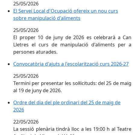
25/05/2026
El Servei Local d'Ocupació ofereix un nou curs sobre
El Servei Local d'Ocupació ofereix un nou curs
sobre manipulació d'aliments
25/05/2026
El proper 10 de juny de 2026 es celebrarà a Can
Lletres el curs de manipulació d'aliments per a
persones aturades.
Convocatòria d'ajuts a l'escolarització curs 2026-27
Convocatòria d'ajuts a l'escolarització curs 2026-27
25/05/2026
Termini per presentar les sol·licituds: del 25 de maig
al 19 de juny de 2026.
Ordre del dia del ple ordinari del 25 de maig de 2026
Ordre del dia del ple ordinari del 25 de maig de
2026
22/05/2026
La sessió plenària tindrà lloc a les 19:00 h al Teatre