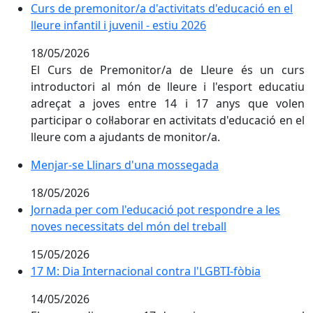
Curs de premonitor/a d'activitats d'educació en el lleure
Curs de premonitor/a d'activitats d'educació en el
lleure infantil i juvenil - estiu 2026
18/05/2026
El Curs de Premonitor/a de Lleure és un curs
introductori al món de lleure i l'esport educatiu
adreçat a joves entre 14 i 17 anys que volen
participar o col·laborar en activitats d'educació en el
lleure com a ajudants de monitor/a.
Menjar-se Llinars d'una mossegada
Menjar-se Llinars d'una mossegada
18/05/2026
Jornada per com l'educació pot respondre a les noves 
Jornada per com l'educació pot respondre a les
noves necessitats del món del treball
15/05/2026
17 M: Dia Internacional contra l'LGBTI-fòbia
17 M: Dia Internacional contra l'LGBTI-fòbia
14/05/2026