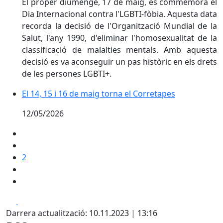
El proper diumenge, 17 de maig, es commemora el
Dia Internacional contra l'LGBTI-fòbia. Aquesta data
recorda la decisió de l'Organització Mundial de la
Salut, l'any 1990, d'eliminar l'homosexualitat de la
classificació de malalties mentals. Amb aquesta
decisió es va aconseguir un pas històric en els drets
de les persones LGBTI+.
El 14, 15 i 16 de maig torna el Corretapes
El 14, 15 i 16 de maig torna el Corretapes
12/05/2026
2
Facebook
X
Darrera actualització: 10.11.2023 | 13:16