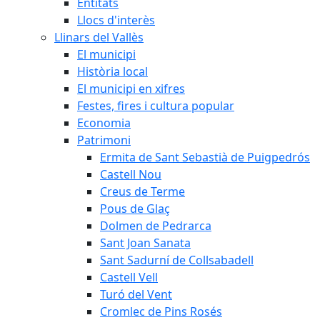
Entitats
Llocs d'interès
Llinars del Vallès
El municipi
Història local
El municipi en xifres
Festes, fires i cultura popular
Economia
Patrimoni
Ermita de Sant Sebastià de Puigpedrós
Castell Nou
Creus de Terme
Pous de Glaç
Dolmen de Pedrarca
Sant Joan Sanata
Sant Sadurní de Collsabadell
Castell Vell
Turó del Vent
Cromlec de Pins Rosés