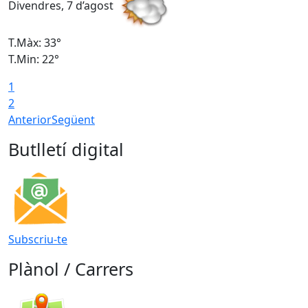
Divendres, 7 d’agost
D
T.Màx: 33°
T
T.Min: 22°
T
1
2
Anterior
Següent
Butlletí digital
Subscriu-te
Plànol / Carrers