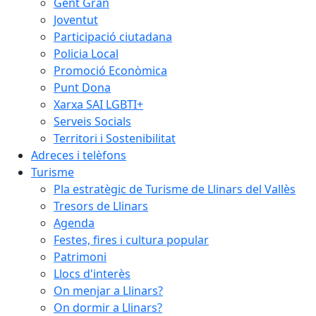
Gent Gran
Joventut
Participació ciutadana
Policia Local
Promoció Econòmica
Punt Dona
Xarxa SAI LGBTI+
Serveis Socials
Territori i Sostenibilitat
Adreces i telèfons
Turisme
Pla estratègic de Turisme de Llinars del Vallès
Tresors de Llinars
Agenda
Festes, fires i cultura popular
Patrimoni
Llocs d'interès
On menjar a Llinars?
On dormir a Llinars?