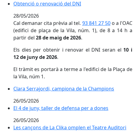
Obtenció o renovació del DNI
Obtenció o renovació del DNI
28/05/2026
Cal demanar cita prèvia al tel.
93 841 27 50
o a l'OAC
(edifici de plaça de la Vila, núm. 1), de 8 a 14 h a
partir del
28 de maig de 2026
.
Els dies
per obtenir i renovar el DNI seran el
10 i
12 de juny de 2026
.
El tràmit es portarà a terme a l'edifici de la Plaça de
la Vila, núm 1.
Clara Serrajordi, campiona de la Champions
Clara Serrajordi, campiona de la Champions
26/05/2026
El 4 de juny, taller de defensa per a dones
El 4 de juny, taller de defensa per a dones
26/05/2026
Les cançons de La Clika omplen el Teatre Auditori
Les cançons de La Clika omplen el Teatre Auditori