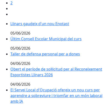
2
Llinars gaudeix d'un nou Enotast
Llinars gaudeix d'un nou Enotast
05/06/2026
Últim Consell Escolar Municipal del curs
Últim Consell Escolar Municipal del curs
05/06/2026
Taller de defensa personal per a dones
Taller de defensa personal per a dones
04/06/2026
Obert el període de sol·licitud per al Reconeixement E
Obert el període de sol·licitud per al Reconeixement
Esportistes Llinars 2026
04/06/2026
El Servei Local d'Ocupació ofereix un nou curs per a
El Servei Local d'Ocupació ofereix un nou curs per
aprendre a sobreviure i triomfar en un món laboral
amb IA