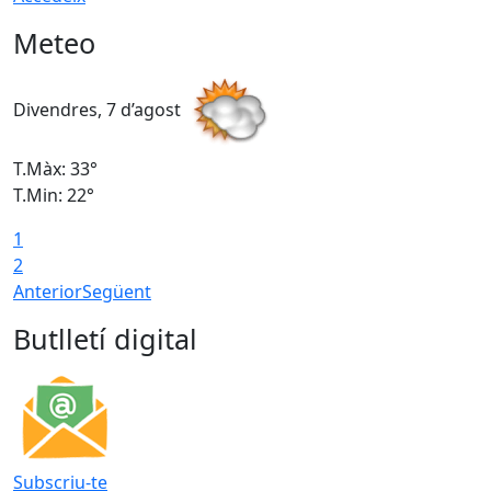
Meteo
Divendres, 7 d’agost
D
T.Màx: 33°
T
T.Min: 22°
T
1
2
Anterior
Següent
Butlletí digital
Subscriu-te