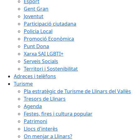
Esport
Gent Gran
Joventut
Participació ciutadana
Policia Local
Promoció Econòmica
Punt Dona
Xarxa SAI LGBTI+
Serveis Socials
Territori i Sostenibilitat
Adreces i telèfons
Turisme
Pla estratègic de Turisme de Llinars del Vallès
Tresors de Llinars
Agenda
Festes, fires i cultura popular
Patrimoni
Llocs d'interès
On menjar a Llinars?