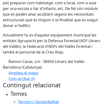
pot preparar com habitatge, com a local, com a aula
per una escola o llar d'infants, etc. De fet són mòduls
que es poden anar acoblant segons les necessitats
estructurals que es tinguin o la finalitat que es vulgui
donar a l'edifici.
Actualment fa ús d'aquest equipament municipal les
entitats Agrupació per la Defensa Forestal (ADF Llinars
del Vallès), la Federació d'ADFs del Vallès Oriental i
també el personal de la Creu Roja.
Ramon Casas, s/n - 08450 Llinars del Vallès -
Barcelona (Catalunya)
Amplieu el mapa
Com arribar-hi
Leaflet
| ©
OpenStreetMap
contributors
Contingut relacionat
+
Temes
−
Territori i Sostenibilitat