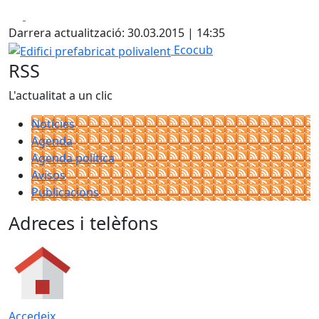
Facebook
X
Darrera actualització: 30.03.2015 | 14:35
Edifici prefabricat polivalent
Ecocub
RSS
L'actualitat a un clic
Notícies
Agenda
Agenda política
Avisos
Publicacions
Adreces i telèfons
Accedeix