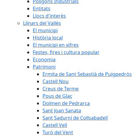
Polígons Industrials
Entitats
Llocs d'interès
Llinars del Vallès
El municipi
Història local
El municipi en xifres
Festes, fires i cultura popular
Economia
Patrimoni
Ermita de Sant Sebastià de Puigpedrós
Castell Nou
Creus de Terme
Pous de Glaç
Dolmen de Pedrarca
Sant Joan Sanata
Sant Sadurní de Collsabadell
Castell Vell
Turó del Vent