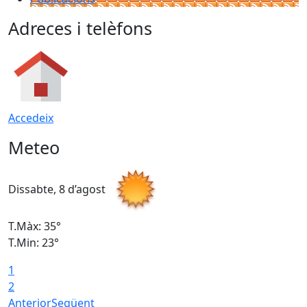
Adreces i telèfons
Accedeix
Meteo
Dissabte, 8 d’agost
D
T.Màx: 35°
T
T.Min: 23°
T
1
2
Anterior
Següent