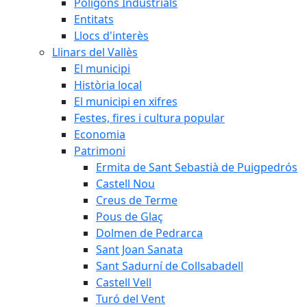
Polígons Industrials
Entitats
Llocs d'interès
Llinars del Vallès
El municipi
Història local
El municipi en xifres
Festes, fires i cultura popular
Economia
Patrimoni
Ermita de Sant Sebastià de Puigpedrós
Castell Nou
Creus de Terme
Pous de Glaç
Dolmen de Pedrarca
Sant Joan Sanata
Sant Sadurní de Collsabadell
Castell Vell
Turó del Vent