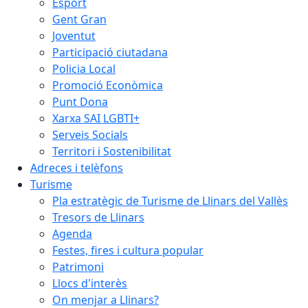
Esport
Gent Gran
Joventut
Participació ciutadana
Policia Local
Promoció Econòmica
Punt Dona
Xarxa SAI LGBTI+
Serveis Socials
Territori i Sostenibilitat
Adreces i telèfons
Turisme
Pla estratègic de Turisme de Llinars del Vallès
Tresors de Llinars
Agenda
Festes, fires i cultura popular
Patrimoni
Llocs d'interès
On menjar a Llinars?