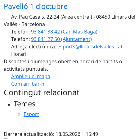
Pavelló 1 d'octubre
Av. Pau Casals, 22-24 (Àrea central) - 08450 Llinars del
Vallès - Barcelona
Telèfon:
93 841 38 42 (Can Mas Bagà)
Telèfon:
93 841 27 50 (Ajuntament)
Adreça electrònica:
esports@llinarsdelvalles.cat
Horari:
Dissabtes i diumenges obert en horari de partits o
activitats puntuals.
Amplieu el mapa
Com arribar-hi
Leaflet
| ©
OpenStreetMap
contributors
Contingut relacionat
+
Temes
−
Esport
Facebook
X
Darrera actualització: 18.05.2026 | 15:49