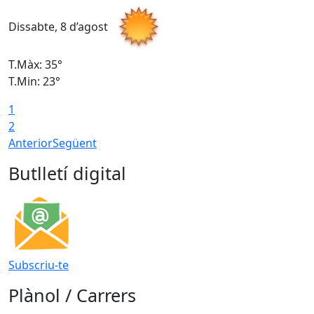
Dissabte, 8 d’agost
D
T.Màx: 35°
T
T.Min: 23°
T
1
2
Anterior
Següent
Butlletí digital
Subscriu-te
Plànol / Carrers