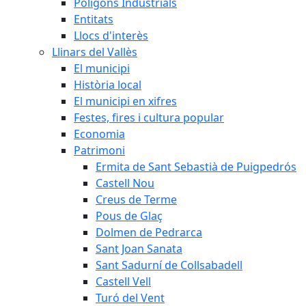
Polígons Industrials
Entitats
Llocs d'interès
Llinars del Vallès
El municipi
Història local
El municipi en xifres
Festes, fires i cultura popular
Economia
Patrimoni
Ermita de Sant Sebastià de Puigpedrós
Castell Nou
Creus de Terme
Pous de Glaç
Dolmen de Pedrarca
Sant Joan Sanata
Sant Sadurní de Collsabadell
Castell Vell
Turó del Vent