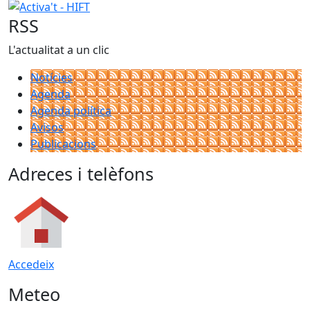
Activa't - HIFT
RSS
L'actualitat a un clic
Notícies
Agenda
Agenda política
Avisos
Publicacions
Adreces i telèfons
Accedeix
Meteo