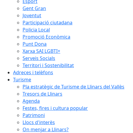
Esport
Gent Gran
Joventut
Participació ciutadana
Policia Local
Promoció Econòmica
Punt Dona
Xarxa SAI LGBTI+
Serveis Socials
Territori i Sostenibilitat
Adreces i telèfons
Turisme
Pla estratègic de Turisme de Llinars del Vallès
Tresors de Llinars
Agenda
Festes, fires i cultura popular
Patrimoni
Llocs d'interès
On menjar a Llinars?