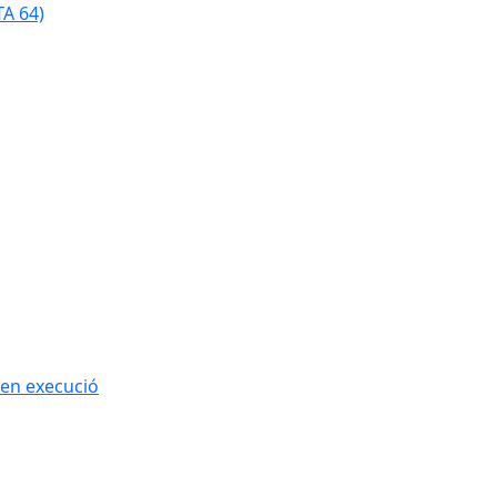
TA 64)
 en execució