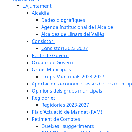
L'Ajuntament
Alcaldia
Dades biogràfiques
Agenda Institucional de l'Alcalde
Alcaldes de Llinars del Vallès
Consistori
Consistori 2023-2027
Pacte de Govern
Òrgans de Govern
Grups Municipals
Grups Municipals 2023-2027
Aportacions econòmiques als Grups municip
Opinions dels grups municipals
Regidories
Regidories 2023-2027
Pla d'Actuació de Mandat (PAM)
Retiment de Comptes
Queixes i suggeriments