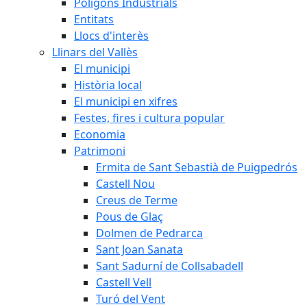
Polígons Industrials
Entitats
Llocs d'interès
Llinars del Vallès
El municipi
Història local
El municipi en xifres
Festes, fires i cultura popular
Economia
Patrimoni
Ermita de Sant Sebastià de Puigpedrós
Castell Nou
Creus de Terme
Pous de Glaç
Dolmen de Pedrarca
Sant Joan Sanata
Sant Sadurní de Collsabadell
Castell Vell
Turó del Vent