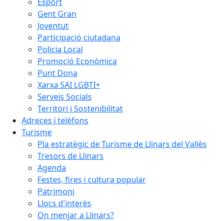
Esport
Gent Gran
Joventut
Participació ciutadana
Policia Local
Promoció Econòmica
Punt Dona
Xarxa SAI LGBTI+
Serveis Socials
Territori i Sostenibilitat
Adreces i telèfons
Turisme
Pla estratègic de Turisme de Llinars del Vallès
Tresors de Llinars
Agenda
Festes, fires i cultura popular
Patrimoni
Llocs d'interès
On menjar a Llinars?