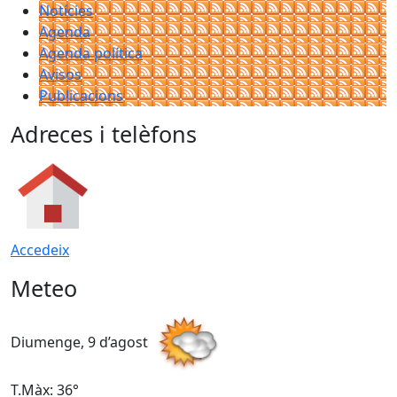
Notícies
Agenda
Agenda política
Avisos
Publicacions
Adreces i telèfons
Accedeix
Meteo
Diumenge, 9 d’agost
D
T.Màx: 36°
T