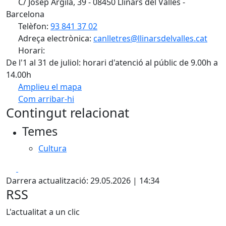
C/ Josep Argila, 39 - 08450 Llinars del Vallés -
Barcelona
Telèfon:
93 841 37 02
Adreça electrònica:
canlletres@llinarsdelvalles.cat
Horari:
De l'1 al 31 de juliol: horari d'atenció al públic de 9.00h a
14.00h
Amplieu el mapa
Com arribar-hi
Leaflet
| ©
OpenStreetMap
contributors
Contingut relacionat
+
Temes
−
Cultura
Facebook
X
Darrera actualització: 29.05.2026 | 14:34
RSS
L'actualitat a un clic