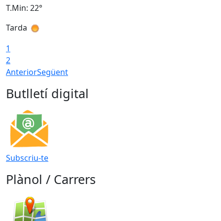
T.Min: 22°
T
Tarda
T
1
2
Anterior
Següent
Butlletí digital
Subscriu-te
Plànol / Carrers