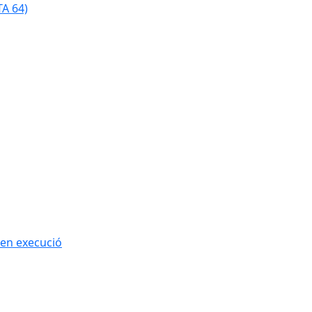
TA 64)
 en execució