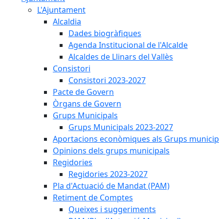
L'Ajuntament
Alcaldia
Dades biogràfiques
Agenda Institucional de l'Alcalde
Alcaldes de Llinars del Vallès
Consistori
Consistori 2023-2027
Pacte de Govern
Òrgans de Govern
Grups Municipals
Grups Municipals 2023-2027
Aportacions econòmiques als Grups municip
Opinions dels grups municipals
Regidories
Regidories 2023-2027
Pla d'Actuació de Mandat (PAM)
Retiment de Comptes
Queixes i suggeriments