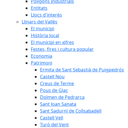
Polígons Industrials
Entitats
Llocs d'interès
Llinars del Vallès
El municipi
Història local
El municipi en xifres
Festes, fires i cultura popular
Economia
Patrimoni
Ermita de Sant Sebastià de Puigpedrós
Castell Nou
Creus de Terme
Pous de Glaç
Dolmen de Pedrarca
Sant Joan Sanata
Sant Sadurní de Collsabadell
Castell Vell
Turó del Vent