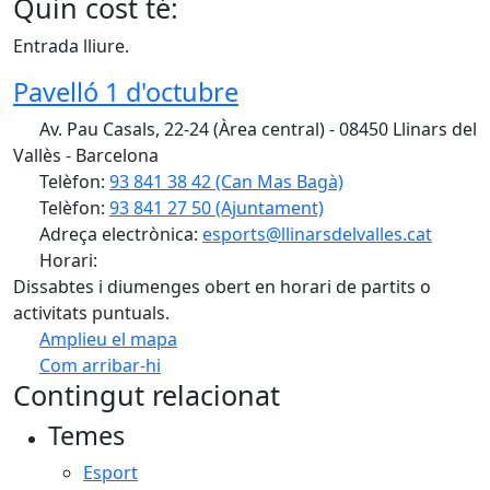
Quin cost té:
Entrada lliure.
Pavelló 1 d'octubre
Av. Pau Casals, 22-24 (Àrea central) - 08450 Llinars del
Vallès - Barcelona
Telèfon:
93 841 38 42 (Can Mas Bagà)
Telèfon:
93 841 27 50 (Ajuntament)
Adreça electrònica:
esports@llinarsdelvalles.cat
Horari:
Dissabtes i diumenges obert en horari de partits o
activitats puntuals.
Amplieu el mapa
Com arribar-hi
Leaflet
| ©
OpenStreetMap
contributors
Contingut relacionat
+
Temes
−
Esport