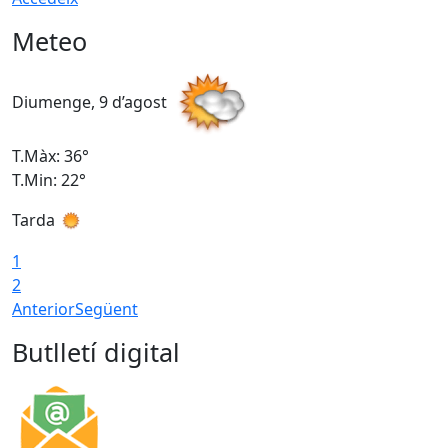
Meteo
Diumenge, 9 d’agost
D
T.Màx: 36°
T
T.Min: 22°
T
Tarda
T
1
2
Anterior
Següent
Butlletí digital