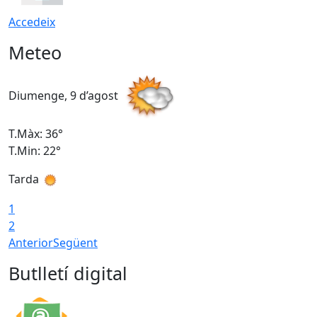
Accedeix
Meteo
Diumenge, 9 d’agost
D
T.Màx: 36°
T
T.Min: 22°
T
Tarda
T
1
2
Anterior
Següent
Butlletí digital