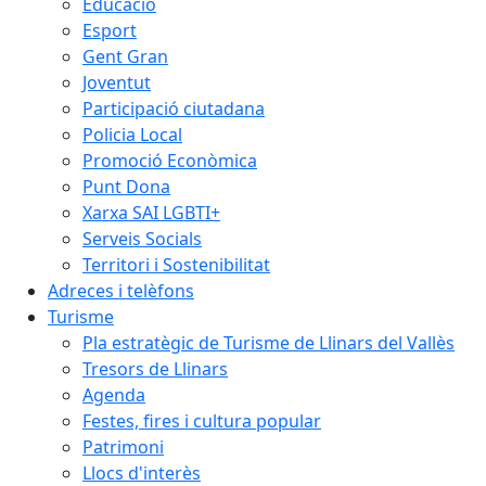
Educació
Esport
Gent Gran
Joventut
Participació ciutadana
Policia Local
Promoció Econòmica
Punt Dona
Xarxa SAI LGBTI+
Serveis Socials
Territori i Sostenibilitat
Adreces i telèfons
Turisme
Pla estratègic de Turisme de Llinars del Vallès
Tresors de Llinars
Agenda
Festes, fires i cultura popular
Patrimoni
Llocs d'interès