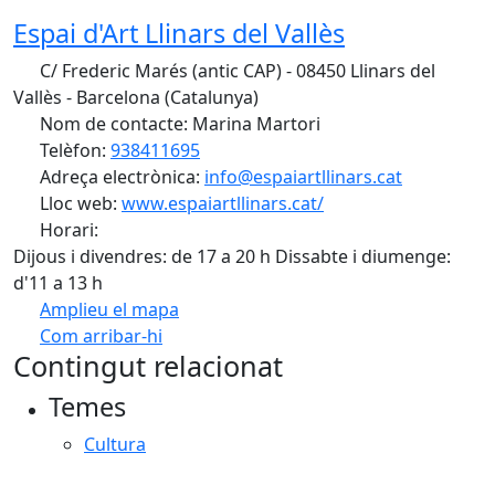
Espai d'Art Llinars del Vallès
C/ Frederic Marés (antic CAP) - 08450 Llinars del
Vallès - Barcelona (Catalunya)
Nom de contacte: Marina Martori
Telèfon:
938411695
Adreça electrònica:
info@espaiartllinars.cat
Lloc web:
www.espaiartllinars.cat/
Horari:
Dijous i divendres: de 17 a 20 h Dissabte i diumenge:
d'11 a 13 h
Amplieu el mapa
Com arribar-hi
Leaflet
| ©
OpenStreetMap
contributors
Contingut relacionat
+
Temes
−
Cultura
Facebook
X