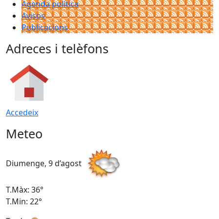
Agenda política
Avisos
Publicacions
Adreces i telèfons
Accedeix
Meteo
Diumenge, 9 d’agost
D
T.Màx: 36°
T
T.Min: 22°
T