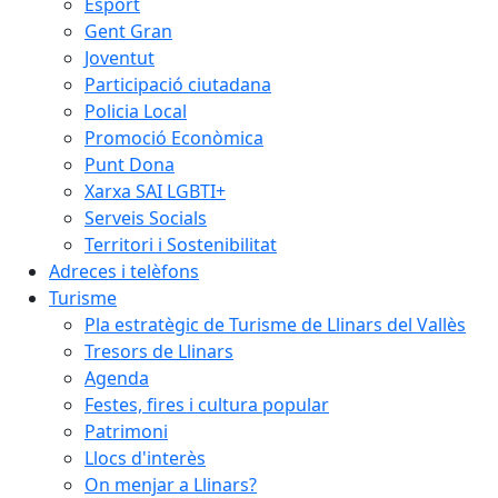
Esport
Gent Gran
Joventut
Participació ciutadana
Policia Local
Promoció Econòmica
Punt Dona
Xarxa SAI LGBTI+
Serveis Socials
Territori i Sostenibilitat
Adreces i telèfons
Turisme
Pla estratègic de Turisme de Llinars del Vallès
Tresors de Llinars
Agenda
Festes, fires i cultura popular
Patrimoni
Llocs d'interès
On menjar a Llinars?