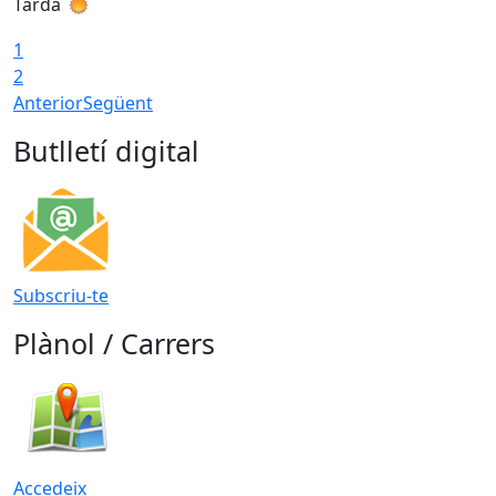
Tarda
T
1
2
Anterior
Següent
Butlletí digital
Subscriu-te
Plànol / Carrers
Accedeix