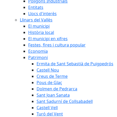
Polígons Industrials
Entitats
Llocs d'interès
Llinars del Vallès
El municipi
Història local
El municipi en xifres
Festes, fires i cultura popular
Economia
Patrimoni
Ermita de Sant Sebastià de Puigpedrós
Castell Nou
Creus de Terme
Pous de Glaç
Dolmen de Pedrarca
Sant Joan Sanata
Sant Sadurní de Collsabadell
Castell Vell
Turó del Vent