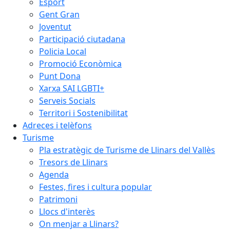
Esport
Gent Gran
Joventut
Participació ciutadana
Policia Local
Promoció Econòmica
Punt Dona
Xarxa SAI LGBTI+
Serveis Socials
Territori i Sostenibilitat
Adreces i telèfons
Turisme
Pla estratègic de Turisme de Llinars del Vallès
Tresors de Llinars
Agenda
Festes, fires i cultura popular
Patrimoni
Llocs d'interès
On menjar a Llinars?