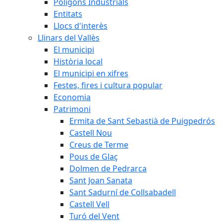
Polígons Industrials
Entitats
Llocs d'interès
Llinars del Vallès
El municipi
Història local
El municipi en xifres
Festes, fires i cultura popular
Economia
Patrimoni
Ermita de Sant Sebastià de Puigpedrós
Castell Nou
Creus de Terme
Pous de Glaç
Dolmen de Pedrarca
Sant Joan Sanata
Sant Sadurní de Collsabadell
Castell Vell
Turó del Vent