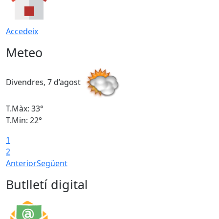
Accedeix
Meteo
Divendres, 7 d’agost
D
T.Màx: 33°
T
T.Min: 22°
T
1
2
Anterior
Següent
Butlletí digital