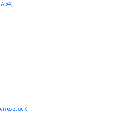
TA 64)
 en execució