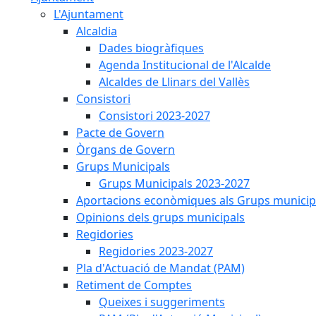
L'Ajuntament
Alcaldia
Dades biogràfiques
Agenda Institucional de l'Alcalde
Alcaldes de Llinars del Vallès
Consistori
Consistori 2023-2027
Pacte de Govern
Òrgans de Govern
Grups Municipals
Grups Municipals 2023-2027
Aportacions econòmiques als Grups municip
Opinions dels grups municipals
Regidories
Regidories 2023-2027
Pla d'Actuació de Mandat (PAM)
Retiment de Comptes
Queixes i suggeriments