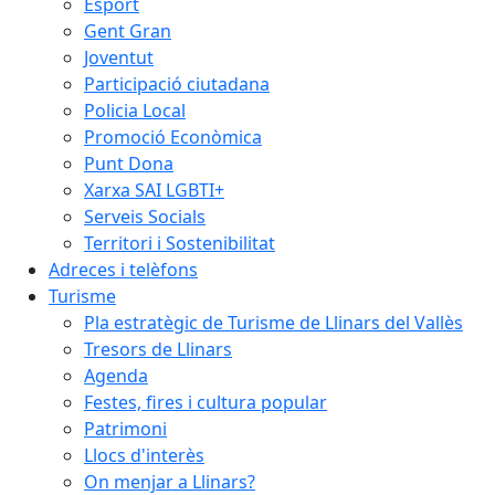
Esport
Gent Gran
Joventut
Participació ciutadana
Policia Local
Promoció Econòmica
Punt Dona
Xarxa SAI LGBTI+
Serveis Socials
Territori i Sostenibilitat
Adreces i telèfons
Turisme
Pla estratègic de Turisme de Llinars del Vallès
Tresors de Llinars
Agenda
Festes, fires i cultura popular
Patrimoni
Llocs d'interès
On menjar a Llinars?