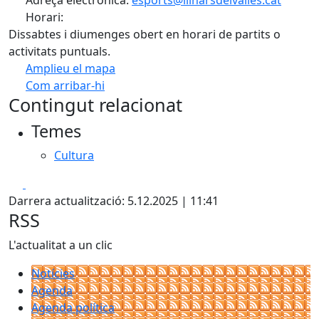
Adreça electrònica:
esports@llinarsdelvalles.cat
Horari:
Dissabtes i diumenges obert en horari de partits o
activitats puntuals.
Amplieu el mapa
Com arribar-hi
Leaflet
| ©
OpenStreetMap
contributors
Contingut relacionat
+
Temes
−
Cultura
Facebook
X
Darrera actualització: 5.12.2025 | 11:41
RSS
L'actualitat a un clic
Notícies
Agenda
Agenda política