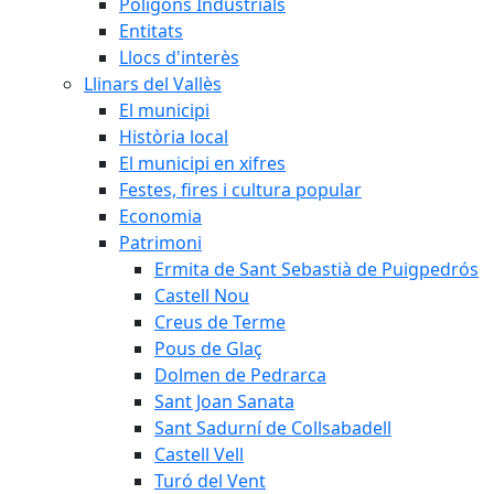
Polígons Industrials
Entitats
Llocs d'interès
Llinars del Vallès
El municipi
Història local
El municipi en xifres
Festes, fires i cultura popular
Economia
Patrimoni
Ermita de Sant Sebastià de Puigpedrós
Castell Nou
Creus de Terme
Pous de Glaç
Dolmen de Pedrarca
Sant Joan Sanata
Sant Sadurní de Collsabadell
Castell Vell
Turó del Vent