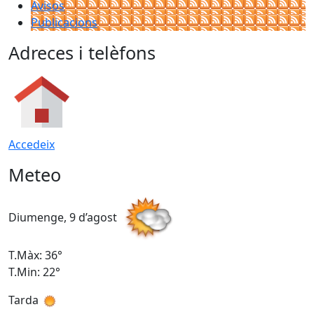
Avisos
Publicacions
Adreces i telèfons
Accedeix
Meteo
Diumenge, 9 d’agost
D
T.Màx: 36°
T
T.Min: 22°
T
Tarda
T