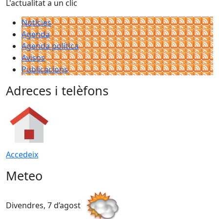
L'actualitat a un clic
Notícies
Agenda
Agenda política
Avisos
Publicacions
Adreces i telèfons
Accedeix
Meteo
Divendres, 7 d’agost
D