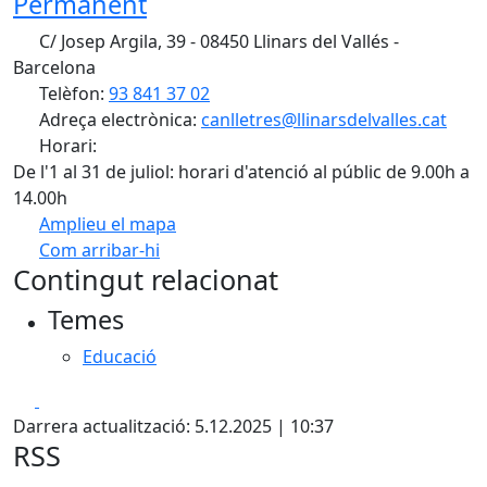
Permanent
C/ Josep Argila, 39 - 08450 Llinars del Vallés -
Barcelona
Telèfon:
93 841 37 02
Adreça electrònica:
canlletres@llinarsdelvalles.cat
Horari:
De l'1 al 31 de juliol: horari d'atenció al públic de 9.00h a
14.00h
Amplieu el mapa
Com arribar-hi
Leaflet
| ©
OpenStreetMap
contributors
Contingut relacionat
+
Temes
−
Educació
Facebook
X
Darrera actualització: 5.12.2025 | 10:37
RSS