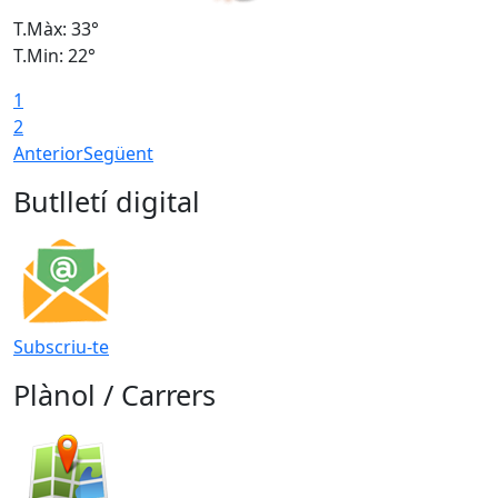
T.Màx: 33°
T
T.Min: 22°
T
1
2
Anterior
Següent
Butlletí digital
Subscriu-te
Plànol / Carrers