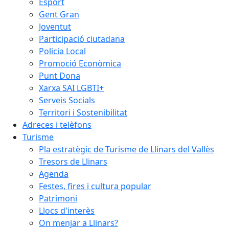
Esport
Gent Gran
Joventut
Participació ciutadana
Policia Local
Promoció Econòmica
Punt Dona
Xarxa SAI LGBTI+
Serveis Socials
Territori i Sostenibilitat
Adreces i telèfons
Turisme
Pla estratègic de Turisme de Llinars del Vallès
Tresors de Llinars
Agenda
Festes, fires i cultura popular
Patrimoni
Llocs d'interès
On menjar a Llinars?