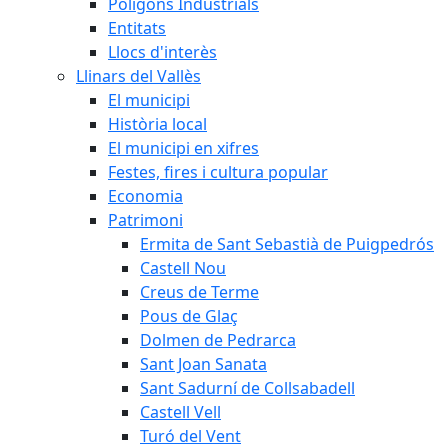
Polígons Industrials
Entitats
Llocs d'interès
Llinars del Vallès
El municipi
Història local
El municipi en xifres
Festes, fires i cultura popular
Economia
Patrimoni
Ermita de Sant Sebastià de Puigpedrós
Castell Nou
Creus de Terme
Pous de Glaç
Dolmen de Pedrarca
Sant Joan Sanata
Sant Sadurní de Collsabadell
Castell Vell
Turó del Vent