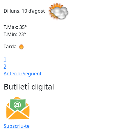
Dilluns, 10 d’agost
D
T.Màx: 35°
T
T.Min: 23°
T
Tarda
T
1
2
Anterior
Següent
Butlletí digital
Subscriu-te