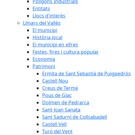
Polígons Industrials
Entitats
Llocs d'interès
Llinars del Vallès
El municipi
Història local
El municipi en xifres
Festes, fires i cultura popular
Economia
Patrimoni
Ermita de Sant Sebastià de Puigpedrós
Castell Nou
Creus de Terme
Pous de Glaç
Dolmen de Pedrarca
Sant Joan Sanata
Sant Sadurní de Collsabadell
Castell Vell
Turó del Vent