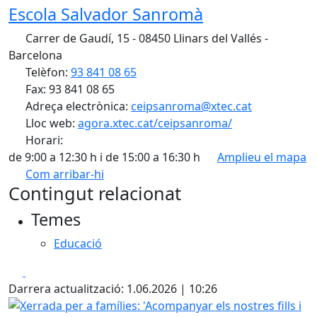
Escola Salvador Sanromà
Carrer de Gaudí, 15 - 08450 Llinars del Vallés -
Barcelona
Telèfon:
93 841 08 65
Fax: 93 841 08 65
Adreça electrònica:
ceipsanroma@xtec.cat
Lloc web:
agora.xtec.cat/ceipsanroma/
Horari:
de 9:00 a 12:30 h i de 15:00 a 16:30 h
Amplieu el mapa
Com arribar-hi
Leaflet
| ©
OpenStreetMap
contributors
Contingut relacionat
+
Temes
−
Educació
Facebook
X
Darrera actualització: 1.06.2026 | 10:26
Xerrada per a famílies: 'Acompanyar els nostres fills i fille