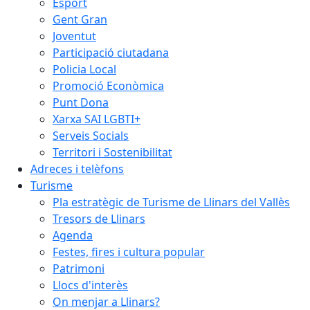
Esport
Gent Gran
Joventut
Participació ciutadana
Policia Local
Promoció Econòmica
Punt Dona
Xarxa SAI LGBTI+
Serveis Socials
Territori i Sostenibilitat
Adreces i telèfons
Turisme
Pla estratègic de Turisme de Llinars del Vallès
Tresors de Llinars
Agenda
Festes, fires i cultura popular
Patrimoni
Llocs d'interès
On menjar a Llinars?