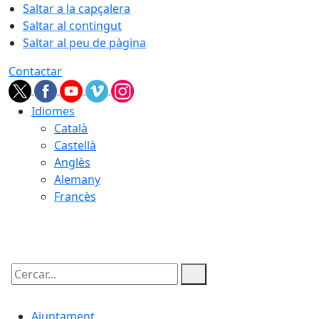
Saltar a la capçalera
Saltar al contingut
Saltar al peu de pàgina
Contactar
Idiomes
Català
Castellà
Anglès
Alemany
Francès
08.08.2026 | 10:06
Cercar:
Ajuntament