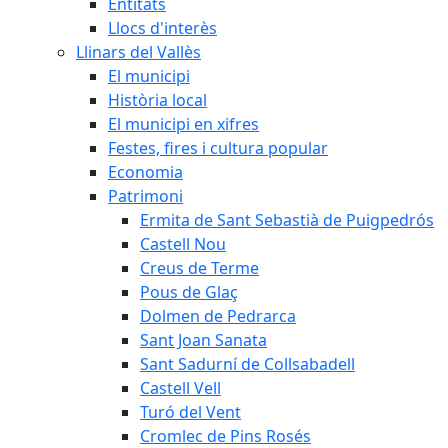
Entitats
Llocs d'interès
Llinars del Vallès
El municipi
Història local
El municipi en xifres
Festes, fires i cultura popular
Economia
Patrimoni
Ermita de Sant Sebastià de Puigpedrós
Castell Nou
Creus de Terme
Pous de Glaç
Dolmen de Pedrarca
Sant Joan Sanata
Sant Sadurní de Collsabadell
Castell Vell
Turó del Vent
Cromlec de Pins Rosés