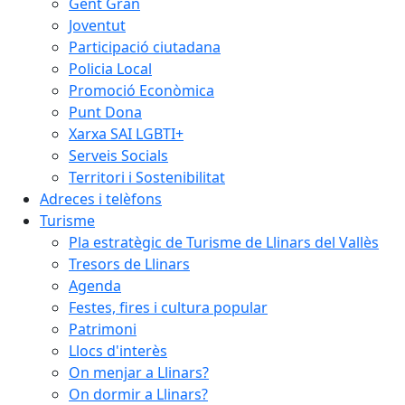
Gent Gran
Joventut
Participació ciutadana
Policia Local
Promoció Econòmica
Punt Dona
Xarxa SAI LGBTI+
Serveis Socials
Territori i Sostenibilitat
Adreces i telèfons
Turisme
Pla estratègic de Turisme de Llinars del Vallès
Tresors de Llinars
Agenda
Festes, fires i cultura popular
Patrimoni
Llocs d'interès
On menjar a Llinars?
On dormir a Llinars?