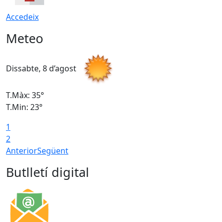
Accedeix
Meteo
Dissabte, 8 d’agost
D
T.Màx: 35°
T
T.Min: 23°
T
1
2
Anterior
Següent
Butlletí digital