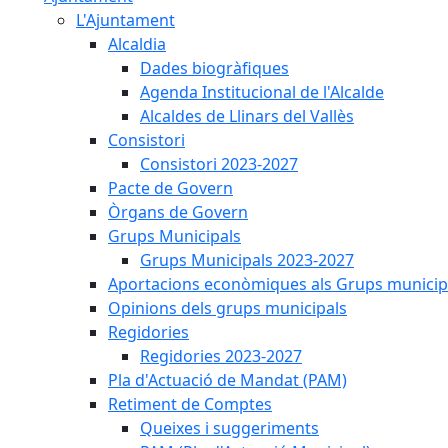
L'Ajuntament
Alcaldia
Dades biogràfiques
Agenda Institucional de l'Alcalde
Alcaldes de Llinars del Vallès
Consistori
Consistori 2023-2027
Pacte de Govern
Òrgans de Govern
Grups Municipals
Grups Municipals 2023-2027
Aportacions econòmiques als Grups municip
Opinions dels grups municipals
Regidories
Regidories 2023-2027
Pla d'Actuació de Mandat (PAM)
Retiment de Comptes
Queixes i suggeriments