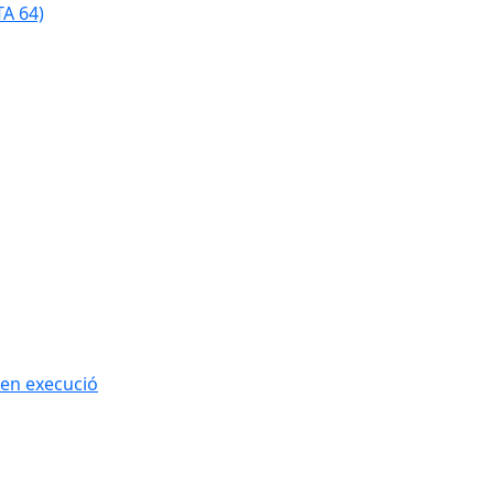
TA 64)
 en execució