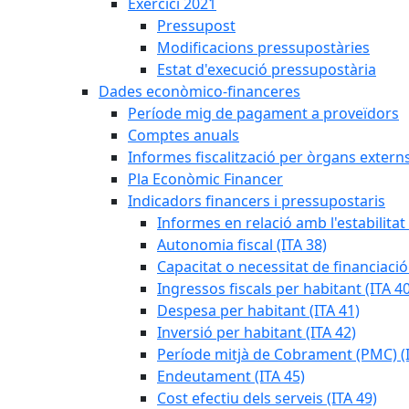
Exercici 2021
Pressupost
Modificacions pressupostàries
Estat d'execució pressupostària
Dades econòmico-financeres
Període mig de pagament a proveïdors
Comptes anuals
Informes fiscalització per òrgans extern
Pla Econòmic Financer
Indicadors financers i pressupostaris
Informes en relació amb l'estabilitat
Autonomia fiscal (ITA 38)
Capacitat o necessitat de financiació
Ingressos fiscals per habitant (ITA 40
Despesa per habitant (ITA 41)
Inversió per habitant (ITA 42)
Període mitjà de Cobrament (PMC) (I
Endeutament (ITA 45)
Cost efectiu dels serveis (ITA 49)