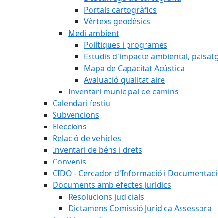
Portals cartogràfics
Vèrtexs geodèsics
Medi ambient
Polítiques i programes
Estudis d'impacte ambiental, paisatgí
Mapa de Capacitat Acústica
Avaluació qualitat aire
Inventari municipal de camins
Calendari festiu
Subvencions
Eleccions
Relació de vehicles
Inventari de béns i drets
Convenis
CIDO - Cercador d'Informació i Documentació
Documents amb efectes jurídics
Resolucions judicials
Dictamens Comissió Jurídica Assessora