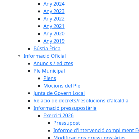
Any 2024
Any 2023
Any 2022
Any 2021
Any 2020
Any 2019
Bústia Ètica
Informació Oficial
Anuncis / edictes
Ple Municipal
Plens
Mocions del Ple
Junta de Govern Local
Relació de decrets/resolucions d'alcaldia
Informació pressupostària
Exercici 2026
Pressupost
Informe d'intervenció compliment Est
Modificacions pressupostàries