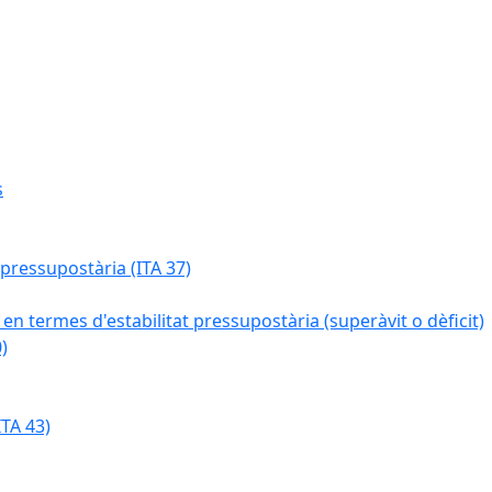
s
 pressupostària (ITA 37)
 en termes d'estabilitat pressupostària (superàvit o dèficit)
)
TA 43)