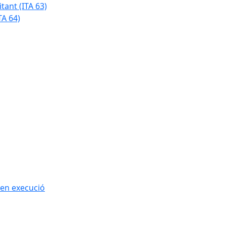
tant (ITA 63)
TA 64)
 en execució