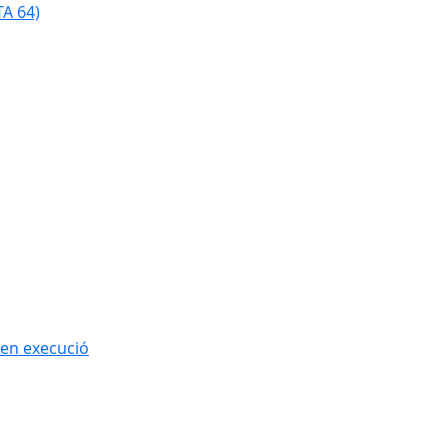
TA 64)
 en execució