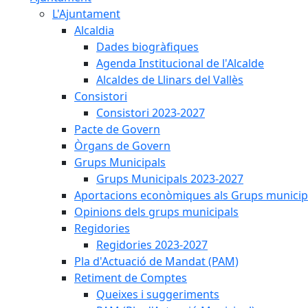
L'Ajuntament
Alcaldia
Dades biogràfiques
Agenda Institucional de l'Alcalde
Alcaldes de Llinars del Vallès
Consistori
Consistori 2023-2027
Pacte de Govern
Òrgans de Govern
Grups Municipals
Grups Municipals 2023-2027
Aportacions econòmiques als Grups municip
Opinions dels grups municipals
Regidories
Regidories 2023-2027
Pla d'Actuació de Mandat (PAM)
Retiment de Comptes
Queixes i suggeriments