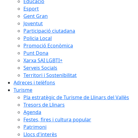
Educació
Esport
Gent Gran
Joventut
Participació ciutadana
Policia Local
Promoció Econòmica
Punt Dona
Xarxa SAI LGBTI+
Serveis Socials
Territori i Sostenibilitat
Adreces i telèfons
Turisme
Pla estratègic de Turisme de Llinars del Vallès
Tresors de Llinars
Agenda
Festes, fires i cultura popular
Patrimoni
Llocs d'interès