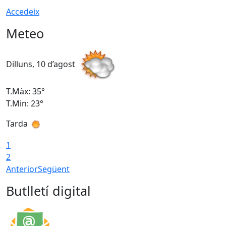
Accedeix
Meteo
Dilluns, 10 d’agost
D
T.Màx: 35°
T
T.Min: 23°
T
Tarda
T
1
2
Anterior
Següent
Butlletí digital