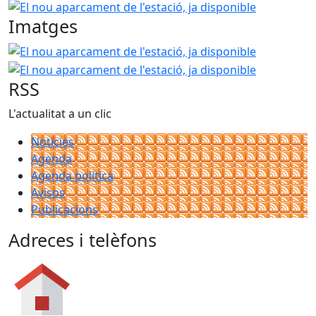
El nou aparcament de l'estació, ja disponible
Imatges
El nou aparcament de l'estació, ja disponible
El nou apar
RSS
L'actualitat a un clic
Notícies
Agenda
Agenda política
Avisos
Publicacions
Adreces i telèfons