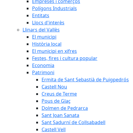
Empreses i comerços
Polígons Industrials
Entitats
Llocs d'interès
Llinars del Vallès
El municipi
Història local
El municipi en xifres
Festes, fires i cultura popular
Economia
Patrimoni
Ermita de Sant Sebastià de Puigpedrós
Castell Nou
Creus de Terme
Pous de Glaç
Dolmen de Pedrarca
Sant Joan Sanata
Sant Sadurní de Collsabadell
Castell Vell