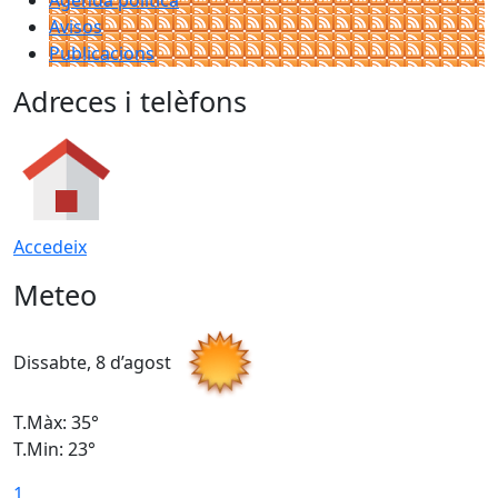
Agenda política
Avisos
Publicacions
Adreces i telèfons
Accedeix
Meteo
Dissabte, 8 d’agost
D
T.Màx: 35°
T
T.Min: 23°
T
1