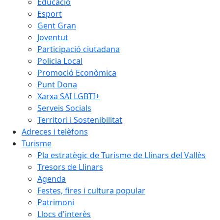
Educació
Esport
Gent Gran
Joventut
Participació ciutadana
Policia Local
Promoció Econòmica
Punt Dona
Xarxa SAI LGBTI+
Serveis Socials
Territori i Sostenibilitat
Adreces i telèfons
Turisme
Pla estratègic de Turisme de Llinars del Vallès
Tresors de Llinars
Agenda
Festes, fires i cultura popular
Patrimoni
Llocs d'interès