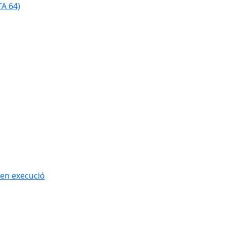
TA 64)
 en execució