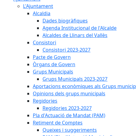
L'Ajuntament
Alcaldia
Dades biogràfiques
Agenda Institucional de l'Alcalde
Alcaldes de Llinars del Vallès
Consistori
Consistori 2023-2027
Pacte de Govern
Òrgans de Govern
Grups Municipals
Grups Municipals 2023-2027
Aportacions econòmiques als Grups municip
Opinions dels grups municipals
Regidories
Regidories 2023-2027
Pla d'Actuació de Mandat (PAM)
Retiment de Comptes
Queixes i suggeriments