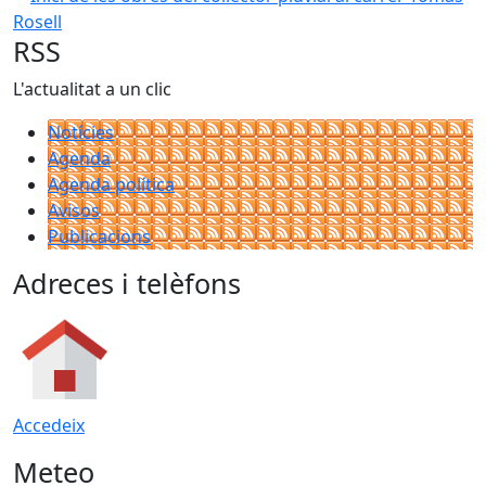
RSS
L'actualitat a un clic
Notícies
Agenda
Agenda política
Avisos
Publicacions
Adreces i telèfons
Accedeix
Meteo