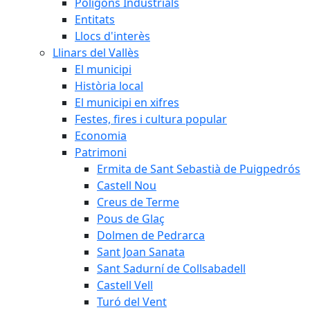
Polígons Industrials
Entitats
Llocs d'interès
Llinars del Vallès
El municipi
Història local
El municipi en xifres
Festes, fires i cultura popular
Economia
Patrimoni
Ermita de Sant Sebastià de Puigpedrós
Castell Nou
Creus de Terme
Pous de Glaç
Dolmen de Pedrarca
Sant Joan Sanata
Sant Sadurní de Collsabadell
Castell Vell
Turó del Vent