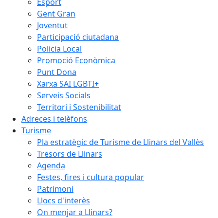
Esport
Gent Gran
Joventut
Participació ciutadana
Policia Local
Promoció Econòmica
Punt Dona
Xarxa SAI LGBTI+
Serveis Socials
Territori i Sostenibilitat
Adreces i telèfons
Turisme
Pla estratègic de Turisme de Llinars del Vallès
Tresors de Llinars
Agenda
Festes, fires i cultura popular
Patrimoni
Llocs d'interès
On menjar a Llinars?