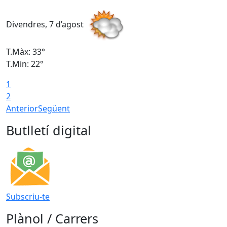
Divendres, 7 d’agost
D
T.Màx: 33°
T
T.Min: 22°
T
1
2
Anterior
Següent
Butlletí digital
Subscriu-te
Plànol / Carrers