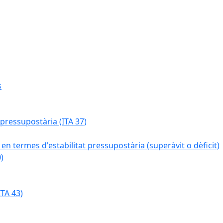
s
 pressupostària (ITA 37)
 en termes d'estabilitat pressupostària (superàvit o dèficit)
)
TA 43)