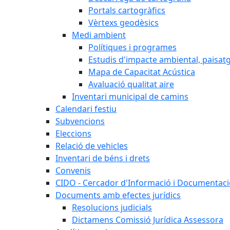
Portals cartogràfics
Vèrtexs geodèsics
Medi ambient
Polítiques i programes
Estudis d'impacte ambiental, paisatgí
Mapa de Capacitat Acústica
Avaluació qualitat aire
Inventari municipal de camins
Calendari festiu
Subvencions
Eleccions
Relació de vehicles
Inventari de béns i drets
Convenis
CIDO - Cercador d'Informació i Documentació
Documents amb efectes jurídics
Resolucions judicials
Dictamens Comissió Jurídica Assessora