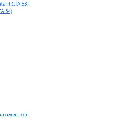
tant (ITA 63)
TA 64)
 en execució