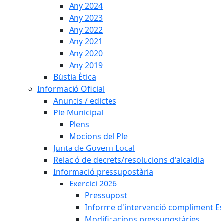
Any 2024
Any 2023
Any 2022
Any 2021
Any 2020
Any 2019
Bústia Ètica
Informació Oficial
Anuncis / edictes
Ple Municipal
Plens
Mocions del Ple
Junta de Govern Local
Relació de decrets/resolucions d'alcaldia
Informació pressupostària
Exercici 2026
Pressupost
Informe d'intervenció compliment Est
Modificacions pressupostàries