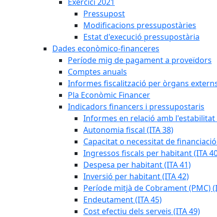
Exercici 2021
Pressupost
Modificacions pressupostàries
Estat d'execució pressupostària
Dades econòmico-financeres
Període mig de pagament a proveïdors
Comptes anuals
Informes fiscalització per òrgans extern
Pla Econòmic Financer
Indicadors financers i pressupostaris
Informes en relació amb l'estabilitat
Autonomia fiscal (ITA 38)
Capacitat o necessitat de financiació
Ingressos fiscals per habitant (ITA 40
Despesa per habitant (ITA 41)
Inversió per habitant (ITA 42)
Període mitjà de Cobrament (PMC) (I
Endeutament (ITA 45)
Cost efectiu dels serveis (ITA 49)