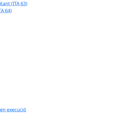
tant (ITA 63)
TA 64)
 en execució