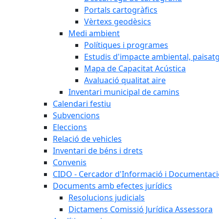
Portals cartogràfics
Vèrtexs geodèsics
Medi ambient
Polítiques i programes
Estudis d'impacte ambiental, paisatgí
Mapa de Capacitat Acústica
Avaluació qualitat aire
Inventari municipal de camins
Calendari festiu
Subvencions
Eleccions
Relació de vehicles
Inventari de béns i drets
Convenis
CIDO - Cercador d'Informació i Documentació
Documents amb efectes jurídics
Resolucions judicials
Dictamens Comissió Jurídica Assessora