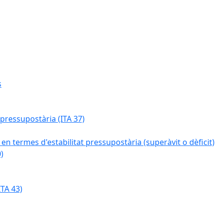
s
 pressupostària (ITA 37)
 en termes d'estabilitat pressupostària (superàvit o dèficit)
)
TA 43)