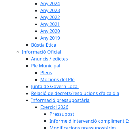
Any 2024
Any 2023
Any 2022
Any 2021
Any 2020
Any 2019
Bústia Ètica
Informació Oficial
Anuncis / edictes
Ple Municipal
Plens
Mocions del Ple
Junta de Govern Local
Relació de decrets/resolucions d'alcaldia
Informació pressupostària
Exercici 2026
Pressupost
Informe d'intervenció compliment Est
Modificacions pressupostàries