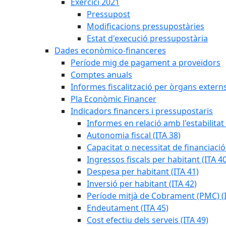
Exercici 2021
Pressupost
Modificacions pressupostàries
Estat d'execució pressupostària
Dades econòmico-financeres
Període mig de pagament a proveïdors
Comptes anuals
Informes fiscalització per òrgans extern
Pla Econòmic Financer
Indicadors financers i pressupostaris
Informes en relació amb l'estabilitat
Autonomia fiscal (ITA 38)
Capacitat o necessitat de financiació
Ingressos fiscals per habitant (ITA 40
Despesa per habitant (ITA 41)
Inversió per habitant (ITA 42)
Període mitjà de Cobrament (PMC) (I
Endeutament (ITA 45)
Cost efectiu dels serveis (ITA 49)