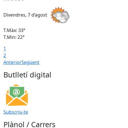
Divendres, 7 d’agost
D
T.Màx: 33°
T
T.Min: 22°
T
1
2
Anterior
Següent
Butlletí digital
Subscriu-te
Plànol / Carrers