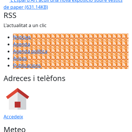
L'Espai d'Art acull una nova exposició sobre vestits
de paper
(631.14KB)
RSS
L'actualitat a un clic
Notícies
Agenda
Agenda política
Avisos
Publicacions
Adreces i telèfons
Accedeix
Meteo