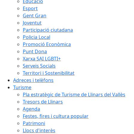
Educació
Esport
Gent Gran
Joventut
Participació ciutadana
Policia Local
Promoció Econòmica
Punt Dona
Xarxa SAI LGBTI+
Serveis Socials
Territori i Sostenibilitat
Adreces i telèfons
Turisme
Pla estratègic de Turisme de Llinars del Vallès
Tresors de Llinars
Agenda
Festes, fires i cultura popular
Patrimoni
Llocs d'interès