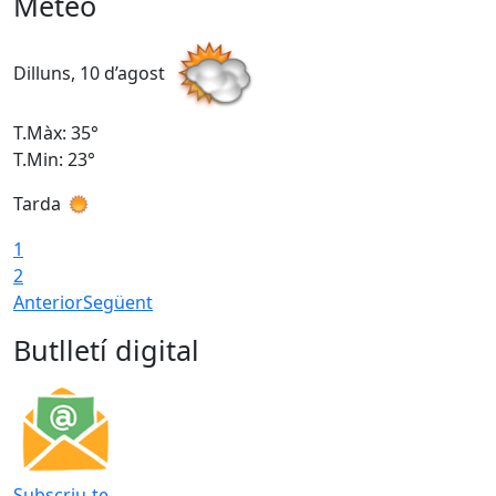
Meteo
Dilluns, 10 d’agost
D
T.Màx: 35°
T
T.Min: 23°
T
Tarda
T
1
2
Anterior
Següent
Butlletí digital
Subscriu-te