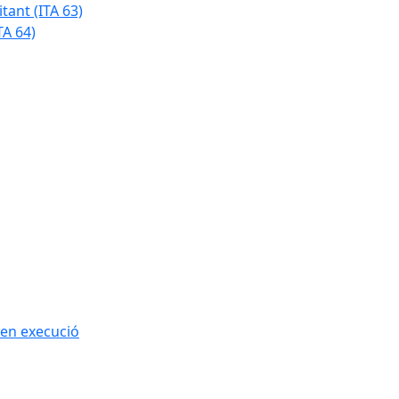
tant (ITA 63)
TA 64)
 en execució