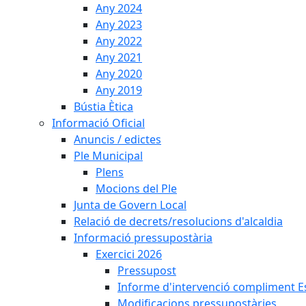
Any 2024
Any 2023
Any 2022
Any 2021
Any 2020
Any 2019
Bústia Ètica
Informació Oficial
Anuncis / edictes
Ple Municipal
Plens
Mocions del Ple
Junta de Govern Local
Relació de decrets/resolucions d'alcaldia
Informació pressupostària
Exercici 2026
Pressupost
Informe d'intervenció compliment Est
Modificacions pressupostàries