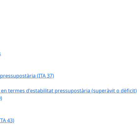
s
 pressupostària (ITA 37)
 en termes d'estabilitat pressupostària (superàvit o dèficit)
)
TA 43)