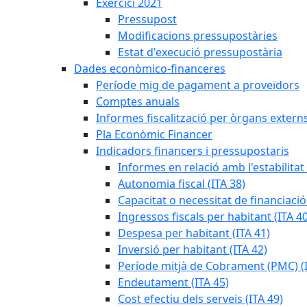
Exercici 2021
Pressupost
Modificacions pressupostàries
Estat d'execució pressupostària
Dades econòmico-financeres
Període mig de pagament a proveïdors
Comptes anuals
Informes fiscalització per òrgans extern
Pla Econòmic Financer
Indicadors financers i pressupostaris
Informes en relació amb l'estabilitat
Autonomia fiscal (ITA 38)
Capacitat o necessitat de financiació
Ingressos fiscals per habitant (ITA 40
Despesa per habitant (ITA 41)
Inversió per habitant (ITA 42)
Període mitjà de Cobrament (PMC) (I
Endeutament (ITA 45)
Cost efectiu dels serveis (ITA 49)