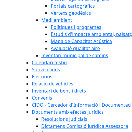
Portals cartogràfics
Vèrtexs geodèsics
Medi ambient
Polítiques i programes
Estudis d'impacte ambiental, paisatgí
Mapa de Capacitat Acústica
Avaluació qualitat aire
Inventari municipal de camins
Calendari festiu
Subvencions
Eleccions
Relació de vehicles
Inventari de béns i drets
Convenis
CIDO - Cercador d'Informació i Documentació
Documents amb efectes jurídics
Resolucions judicials
Dictamens Comissió Jurídica Assessora