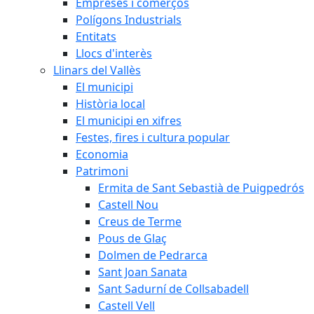
Empreses i comerços
Polígons Industrials
Entitats
Llocs d'interès
Llinars del Vallès
El municipi
Història local
El municipi en xifres
Festes, fires i cultura popular
Economia
Patrimoni
Ermita de Sant Sebastià de Puigpedrós
Castell Nou
Creus de Terme
Pous de Glaç
Dolmen de Pedrarca
Sant Joan Sanata
Sant Sadurní de Collsabadell
Castell Vell