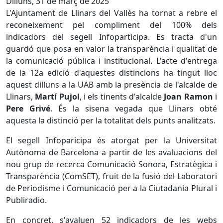
Dilluns, 31 de març de 2025
L'Ajuntament de Llinars del Vallès ha tornat a rebre el
reconeixement pel compliment del 100% dels
indicadors del segell Infoparticipa. Es tracta d'un
guardó que posa en valor la transparència i qualitat de
la comunicació pública i institucional. L'acte d'entrega
de la 12a edició d'aquestes distincions ha tingut lloc
aquest dilluns a la UAB amb la presència de l'alcalde de
Llinars,
Martí Pujol
, i els tinents d'alcalde
Joan Ramon
i
Pere Grivé
. És la sisena vegada que Llinars obté
aquesta la distinció per la totalitat dels punts analitzats.
El segell Infoparicipa és atorgat per la Universitat
Autònoma de Barcelona a partir de les avaluacions del
nou grup de recerca Comunicació Sonora, Estratègica i
Transparència (ComSET), fruit de la fusió del Laboratori
de Periodisme i Comunicació per a la Ciutadania Plural i
Publiradio.
En concret, s'avaluen 52 indicadors de les webs