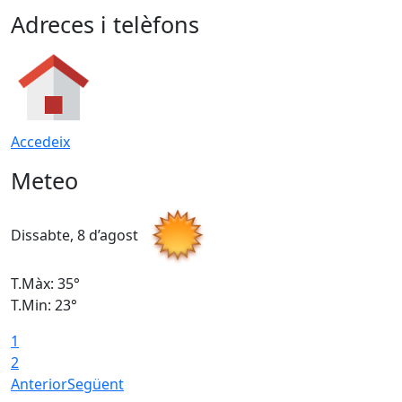
Adreces i telèfons
Accedeix
Meteo
Dissabte, 8 d’agost
D
T.Màx: 35°
T
T.Min: 23°
T
1
2
Anterior
Següent