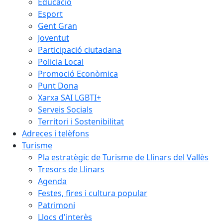
Educació
Esport
Gent Gran
Joventut
Participació ciutadana
Policia Local
Promoció Econòmica
Punt Dona
Xarxa SAI LGBTI+
Serveis Socials
Territori i Sostenibilitat
Adreces i telèfons
Turisme
Pla estratègic de Turisme de Llinars del Vallès
Tresors de Llinars
Agenda
Festes, fires i cultura popular
Patrimoni
Llocs d'interès