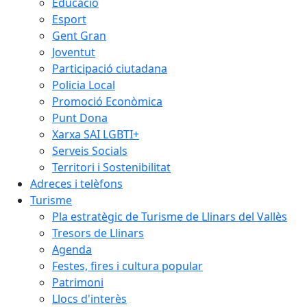
Educació
Esport
Gent Gran
Joventut
Participació ciutadana
Policia Local
Promoció Econòmica
Punt Dona
Xarxa SAI LGBTI+
Serveis Socials
Territori i Sostenibilitat
Adreces i telèfons
Turisme
Pla estratègic de Turisme de Llinars del Vallès
Tresors de Llinars
Agenda
Festes, fires i cultura popular
Patrimoni
Llocs d'interès