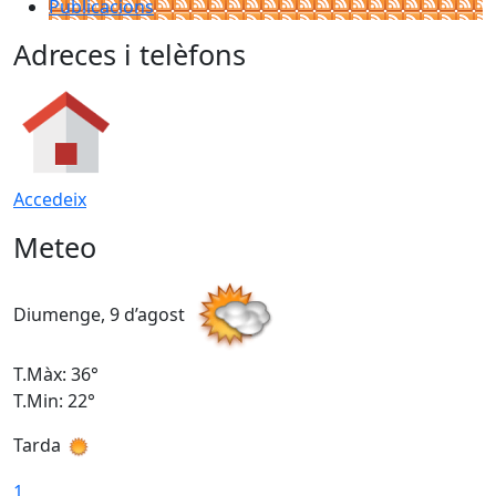
Publicacions
Adreces i telèfons
Accedeix
Meteo
Diumenge, 9 d’agost
D
T.Màx: 36°
T
T.Min: 22°
T
Tarda
T
1