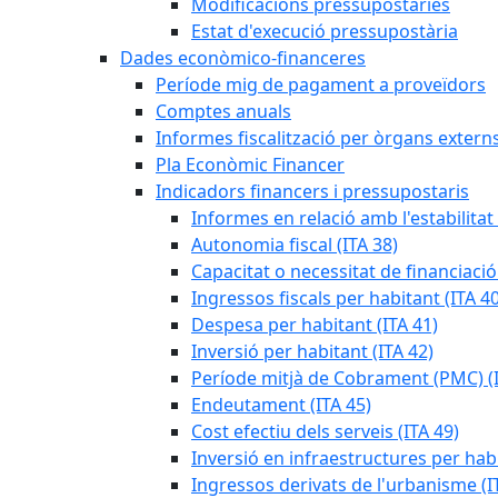
Modificacions pressupostàries
Estat d'execució pressupostària
Dades econòmico-financeres
Període mig de pagament a proveïdors
Comptes anuals
Informes fiscalització per òrgans extern
Pla Econòmic Financer
Indicadors financers i pressupostaris
Informes en relació amb l'estabilitat
Autonomia fiscal (ITA 38)
Capacitat o necessitat de financiació
Ingressos fiscals per habitant (ITA 40
Despesa per habitant (ITA 41)
Inversió per habitant (ITA 42)
Període mitjà de Cobrament (PMC) (I
Endeutament (ITA 45)
Cost efectiu dels serveis (ITA 49)
Inversió en infraestructures per habi
Ingressos derivats de l'urbanisme (I