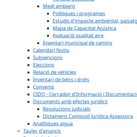
Medi ambient
Polítiques i programes
Estudis d'impacte ambiental, paisatgí
Mapa de Capacitat Acústica
Avaluació qualitat aire
Inventari municipal de camins
Calendari festiu
Subvencions
Eleccions
Relació de vehicles
Inventari de béns i drets
Convenis
CIDO - Cercador d'Informació i Documentació
Documents amb efectes jurídics
Resolucions judicials
Dictamens Comissió Jurídica Assessora
Analítiques aigua
Tauler d'anuncis