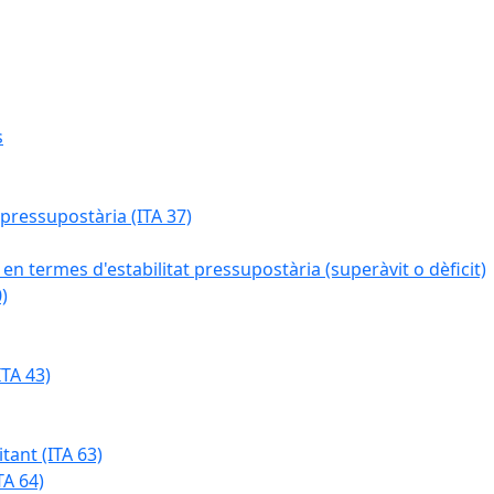
s
 pressupostària (ITA 37)
 en termes d'estabilitat pressupostària (superàvit o dèficit)
)
TA 43)
tant (ITA 63)
TA 64)