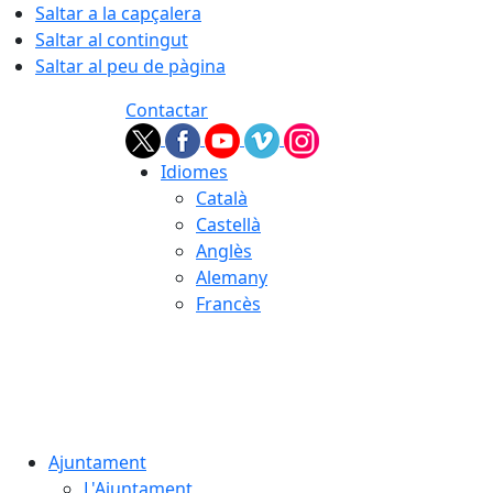
Saltar a la capçalera
Saltar al contingut
Saltar al peu de pàgina
Contactar
Idiomes
Català
Castellà
Anglès
Alemany
Francès
07.08.2026 | 08:34
Ajuntament
L'Ajuntament