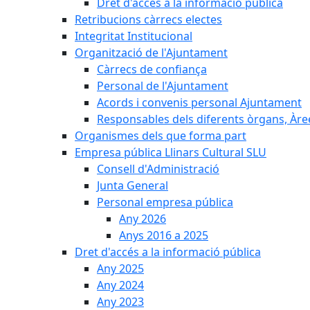
Dret d'accés a la informació pública
Retribucions càrrecs electes
Integritat Institucional
Organització de l'Ajuntament
Càrrecs de confiança
Personal de l'Ajuntament
Acords i convenis personal Ajuntament
Responsables dels diferents òrgans, Àree
Organismes dels que forma part
Empresa pública Llinars Cultural SLU
Consell d'Administració
Junta General
Personal empresa pública
Any 2026
Anys 2016 a 2025
Dret d'accés a la informació pública
Any 2025
Any 2024
Any 2023