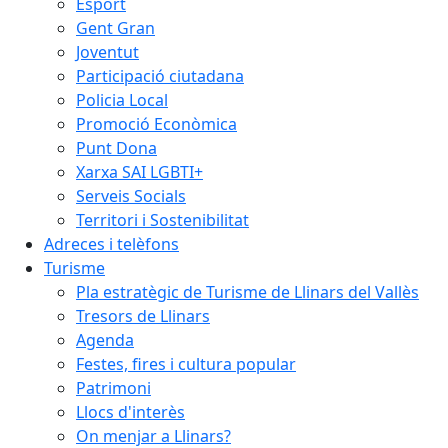
Esport
Gent Gran
Joventut
Participació ciutadana
Policia Local
Promoció Econòmica
Punt Dona
Xarxa SAI LGBTI+
Serveis Socials
Territori i Sostenibilitat
Adreces i telèfons
Turisme
Pla estratègic de Turisme de Llinars del Vallès
Tresors de Llinars
Agenda
Festes, fires i cultura popular
Patrimoni
Llocs d'interès
On menjar a Llinars?