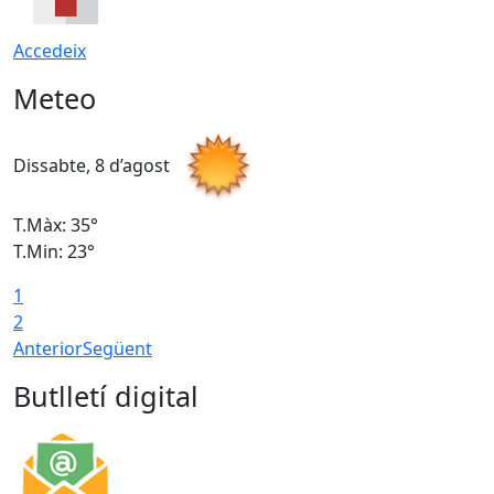
Accedeix
Meteo
Dissabte, 8 d’agost
D
T.Màx: 35°
T
T.Min: 23°
T
1
2
Anterior
Següent
Butlletí digital