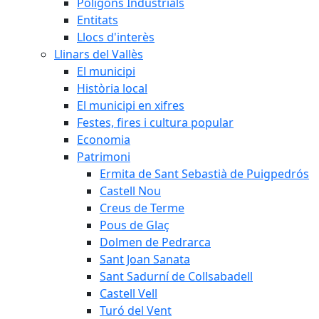
Polígons Industrials
Entitats
Llocs d'interès
Llinars del Vallès
El municipi
Història local
El municipi en xifres
Festes, fires i cultura popular
Economia
Patrimoni
Ermita de Sant Sebastià de Puigpedrós
Castell Nou
Creus de Terme
Pous de Glaç
Dolmen de Pedrarca
Sant Joan Sanata
Sant Sadurní de Collsabadell
Castell Vell
Turó del Vent